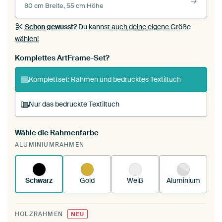
80 cm Breite, 55 cm Höhe
Schon gewusst?
Du kannst auch deine eigene Größe
wählen!
Komplettes ArtFrame-Set?
Komplettset: Rahmen und bedrucktes Textiltuch
Nur das bedruckte Textiltuch
Wähle die Rahmenfarbe
Du spannst einen wechselbaren Textiltuch in
ALUMINIUMRAHMEN
deinen vorhandenen ArtFrame™.
So
funktioniert es.
Schwarz
Gold
Weiß
Aluminium
HOLZRAHMEN
NEU