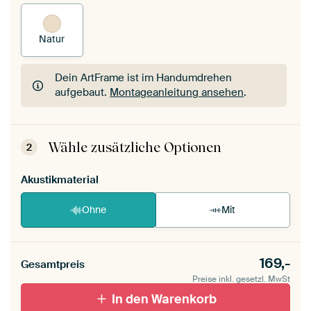
Natur
Dein ArtFrame ist im Handumdrehen
aufgebaut.
Montageanleitung ansehen
.
Dein ArtFrame ist im Handumdrehen
aufgebaut.
Montageanleitung ansehen
.
Wähle zusätzliche Optionen
2
Akustikmaterial
Ohne
Mit
169,-
Gesamtpreis
Preise inkl. gesetzl. MwSt
In den Warenkorb