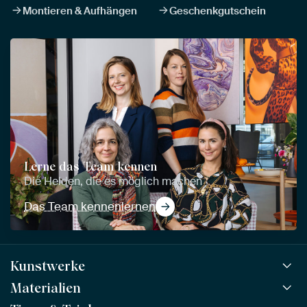
Montieren & Aufhängen
Geschenkgutschein
Lerne das Team kennen
Die Helden, die es möglich machen
Das Team kennenlernen
Kunstwerke
Materialien
Alle Kunstwerke