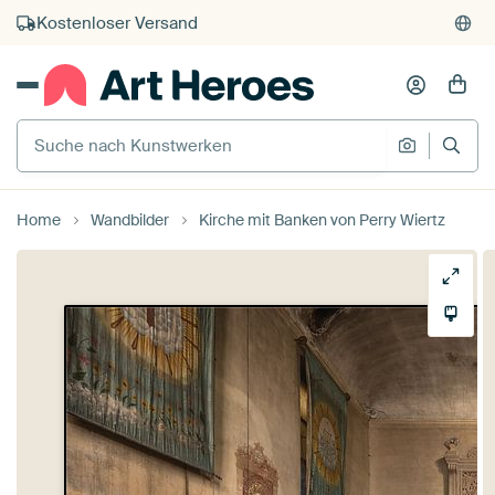
Kauf auf Rechnung
Individueller Druck auf Bestellung
Suche nach Kunstwerken
Suche na
Home
Wandbilder
Kirche mit Banken von Perry Wiertz