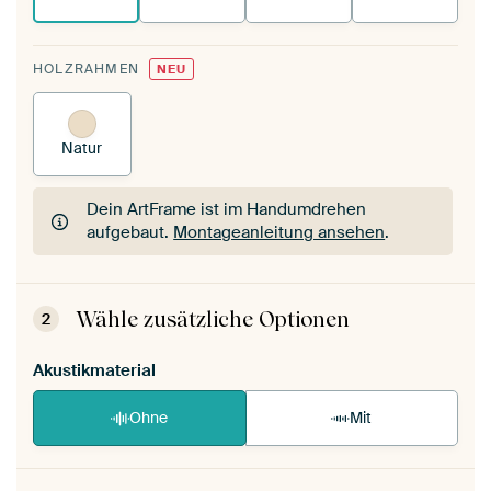
HOLZRAHMEN
NEU
Natur
Dein ArtFrame ist im Handumdrehen
aufgebaut.
Montageanleitung ansehen
.
Dein ArtFrame ist im Handumdrehen
aufgebaut.
Montageanleitung ansehen
.
Wähle zusätzliche Optionen
2
Akustikmaterial
Ohne
Mit