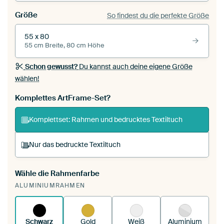
Größe
So findest du die perfekte Größe
55 x 80
55 cm Breite, 80 cm Höhe
Schon gewusst?
Du kannst auch deine eigene Größe
wählen!
Komplettes ArtFrame-Set?
Komplettset: Rahmen und bedrucktes Textiltuch
Nur das bedruckte Textiltuch
Wähle die Rahmenfarbe
Du spannst einen wechselbaren Textiltuch in
ALUMINIUMRAHMEN
deinen vorhandenen ArtFrame™.
So
funktioniert es.
Schwarz
Gold
Weiß
Aluminium