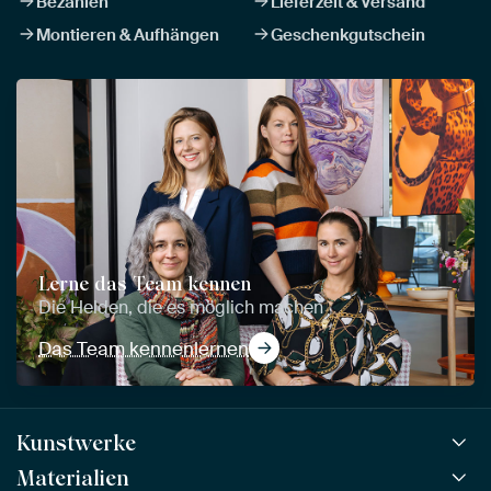
Bezahlen
Lieferzeit & Versand
Montieren & Aufhängen
Geschenkgutschein
Lerne das Team kennen
Die Helden, die es möglich machen
Das Team kennenlernen
Kunstwerke
Materialien
Alle Kunstwerke