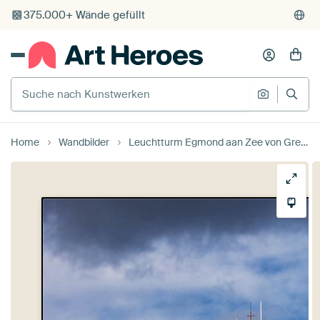
375.000+ Wände gefüllt
Kostenloser Versand
Kauf auf Rechnung
Suche nach Kunstwerken
Suche na
Individueller Druck auf Bestellung
Home
Wandbilder
Leuchtturm Egmond aan Zee von Greetje van Son