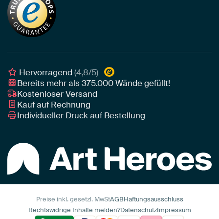
Tapete
Akustik-Tipps
Unser Team
Leinwand
Tipps von unseren Botschaftern
Botschafter
Leinwand für draußen
Individuelle Einrichtungsberatung
Awards und Preise
Poster
Geschäftskunden
Gerahmtes Poster
Interior Designer Programm
Hervorragend
(4,8/5)
Art Heroes App
Bereits mehr als
375.000
Wände gefüllt!
Kostenloser Versand
Kauf auf Rechnung
Individueller Druck auf Bestellung
Preise inkl. gesetzl. MwSt
AGB
Haftungsausschluss
Rechtswidrige Inhalte melden?
Datenschutz
Impressum