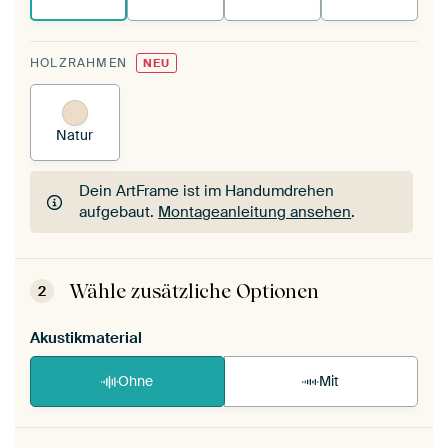
HOLZRAHMEN
NEU
Natur
Dein ArtFrame ist im Handumdrehen
aufgebaut.
Montageanleitung ansehen
.
Dein ArtFrame ist im Handumdrehen
aufgebaut.
Montageanleitung ansehen
.
Wähle zusätzliche Optionen
2
Akustikmaterial
Ohne
Mit