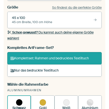
Größe
So findest du die perfekte Größe
45 x 100
45 cm Breite, 100 cm Höhe
Schon gewusst?
Du kannst auch deine eigene Größe
wählen!
Komplettes ArtFrame-Set?
Komplettset: Rahmen und bedrucktes Textiltuch
Nur das bedruckte Textiltuch
Wähle die Rahmenfarbe
Du spannst einen wechselbaren Textiltuch in
ALUMINIUMRAHMEN
deinen vorhandenen ArtFrame™.
So
funktioniert es.
Schwarz
Gold
Weiß
Aluminium