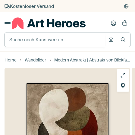
Kauf auf Rechnung
Individueller Druck auf Bestellung
Suche nach Kunstwerken
Suche na
Home
Wandbilder
Modern Abstrakt | Abstrakt von Blickfänger Gemälde