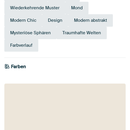
Wiederkehrende Muster
Mond
Modern Chic
Design
Modern abstrakt
Mysteriöse Sphären
Traumhafte Welten
Farbverlauf
Farben
Bronze
Taupe
Braun
Beige
Grau
Teal
Marineblau
Anthrazit