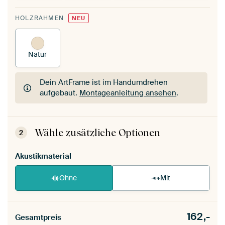
HOLZRAHMEN
NEU
Natur
Dein ArtFrame ist im Handumdrehen
aufgebaut.
Montageanleitung ansehen
.
Dein ArtFrame ist im Handumdrehen
aufgebaut.
Montageanleitung ansehen
.
Wähle zusätzliche Optionen
2
Akustikmaterial
Ohne
Mit
162,-
Gesamtpreis