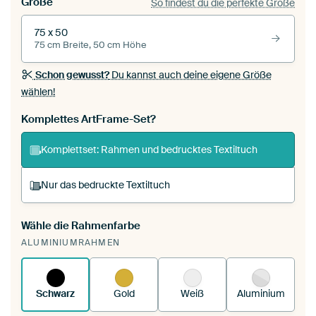
Größe
So findest du die perfekte Größe
75 x 50
75 cm Breite, 50 cm Höhe
Schon gewusst?
Du kannst auch deine eigene Größe
wählen!
Komplettes ArtFrame-Set?
Komplettset: Rahmen und bedrucktes Textiltuch
Nur das bedruckte Textiltuch
Wähle die Rahmenfarbe
Du spannst einen wechselbaren Textiltuch in
ALUMINIUMRAHMEN
deinen vorhandenen ArtFrame™.
So
funktioniert es.
Schwarz
Gold
Weiß
Aluminium