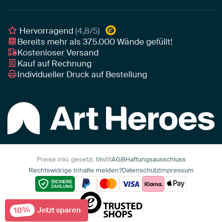
Poster
Geschäftskunden
Gerahmtes Poster
Interior Designer Programm
Hervorragend
(4,8/5)
Art Heroes App
Bereits mehr als
375.000
Wände gefüllt!
Kostenloser Versand
Kauf auf Rechnung
Individueller Druck auf Bestellung
Preise inkl. gesetzl. MwSt
AGB
Haftungsausschluss
Rechtswidrige Inhalte melden?
Datenschutz
Impressum
10%
Jetzt sparen