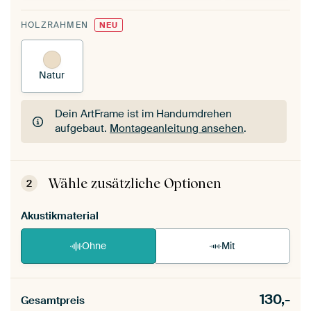
HOLZRAHMEN
NEU
Natur
Dein ArtFrame ist im Handumdrehen
aufgebaut.
Montageanleitung ansehen
.
Dein ArtFrame ist im Handumdrehen
aufgebaut.
Montageanleitung ansehen
.
Wähle zusätzliche Optionen
2
Akustikmaterial
Ohne
Mit
130,-
Gesamtpreis