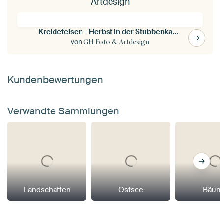
Artdesign
Kreidefelsen - Herbst in der Stubbenkammer
von
GH Foto & Artdesign
Kundenbewertungen
Verwandte Sammlungen
Landschaften
Ostsee
Bäu