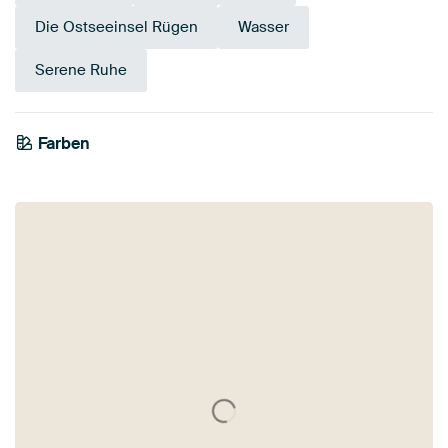
Die Ostseeinsel Rügen
Wasser
Serene Ruhe
Farben
Smaragdgrün
Blau
Anthrazit
Grau
Teal
Early Dew