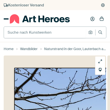
Kauf auf Rechnung
Individueller Druck auf Bestellung
Suche nach Kunstwerken
Suche na
Home
Wandbilder
Naturstrand in der Goor, Lauterbach auf Rügen von GH Foto & Artdesign