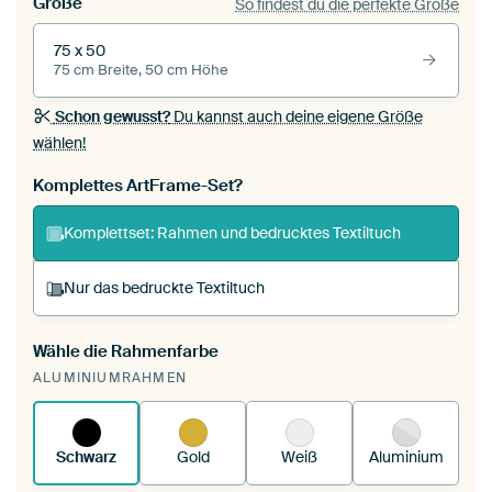
Größe
So findest du die perfekte Größe
75 x 50
75 cm Breite, 50 cm Höhe
Schon gewusst?
Du kannst auch deine eigene Größe
wählen!
Komplettes ArtFrame-Set?
Komplettset: Rahmen und bedrucktes Textiltuch
Nur das bedruckte Textiltuch
Wähle die Rahmenfarbe
Du spannst einen wechselbaren Textiltuch in
ALUMINIUMRAHMEN
deinen vorhandenen ArtFrame™.
So
funktioniert es.
Schwarz
Gold
Weiß
Aluminium