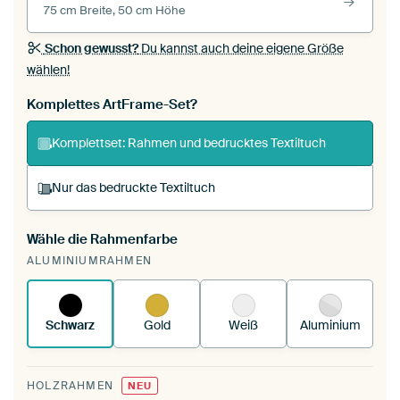
75 cm Breite, 50 cm Höhe
Schon gewusst?
Du kannst auch deine eigene Größe
wählen!
Komplettes ArtFrame-Set?
Komplettset: Rahmen und bedrucktes Textiltuch
Nur das bedruckte Textiltuch
Wähle die Rahmenfarbe
Du spannst einen wechselbaren Textiltuch in
ALUMINIUMRAHMEN
deinen vorhandenen ArtFrame™.
So
funktioniert es.
Schwarz
Gold
Weiß
Aluminium
HOLZRAHMEN
NEU