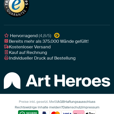
Tapete
Akustik-Tipps
Unser Team
Leinwand
Tipps von unseren Botschaftern
Botschafter
Leinwand für draußen
Individuelle Einrichtungsberatung
Awards und Preise
Poster
Geschäftskunden
Gerahmtes Poster
Interior Designer Programm
Hervorragend
(4,8/5)
Art Heroes App
Bereits mehr als
375.000
Wände gefüllt!
Kostenloser Versand
Kauf auf Rechnung
Individueller Druck auf Bestellung
Preise inkl. gesetzl. MwSt
AGB
Haftungsausschluss
Rechtswidrige Inhalte melden?
Datenschutz
Impressum