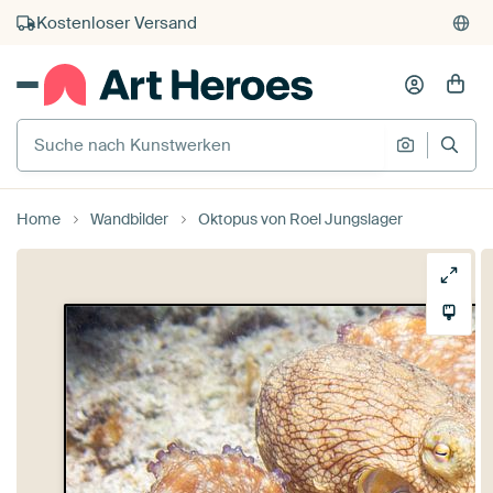
Kauf auf Rechnung
Individueller Druck auf Bestellung
Suche nach Kunstwerken
Suche na
Home
Wandbilder
Oktopus von Roel Jungslager