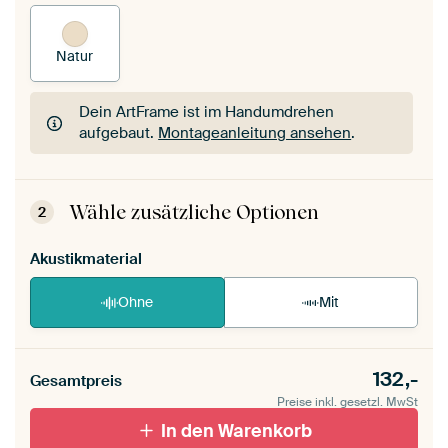
Natur
Dein ArtFrame ist im Handumdrehen
aufgebaut.
Montageanleitung ansehen
.
Dein ArtFrame ist im Handumdrehen
aufgebaut.
Montageanleitung ansehen
.
Wähle zusätzliche Optionen
2
Akustikmaterial
Ohne
Mit
132,-
Gesamtpreis
Preise inkl. gesetzl. MwSt
In den Warenkorb