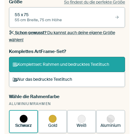
Größe
So findest du die perfekte Größe
55 x 75
55 cm Breite, 75 cm Höhe
Schon gewusst?
Du kannst auch deine eigene Größe
wählen!
Komplettes ArtFrame-Set?
Komplettset: Rahmen und bedrucktes Textiltuch
Nur das bedruckte Textiltuch
Wähle die Rahmenfarbe
Du spannst einen wechselbaren Textiltuch in
ALUMINIUMRAHMEN
deinen vorhandenen ArtFrame™.
So funktioniert
es.
Schwarz
Gold
Weiß
Aluminium