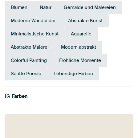
Blumen
Natur
Gemälde und Malereien
Moderne Wandbilder
Abstrakte Kunst
Minimalistische Kunst
Aquarelle
Abstrakte Malerei
Modern abstrakt
Colorful Painting
Fröhliche Momente
Sanfte Poesie
Lebendige Farben
Tangerine
Farben
Orange
Weiß
Rosa
Koralle
Rot
Mauve
Flieder
Terrakotta
Twist