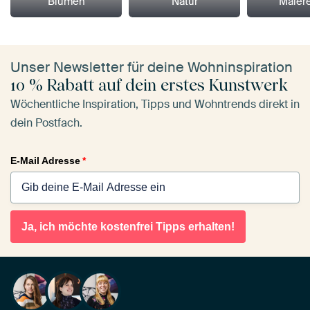
Blumen
Natur
Maler
Unser Newsletter für deine Wohninspiration
10 % Rabatt auf dein erstes Kunstwerk
Wöchentliche Inspiration, Tipps und Wohntrends direkt in
dein Postfach.
E-Mail Adresse
*
Ja, ich möchte kostenfrei Tipps erhalten!