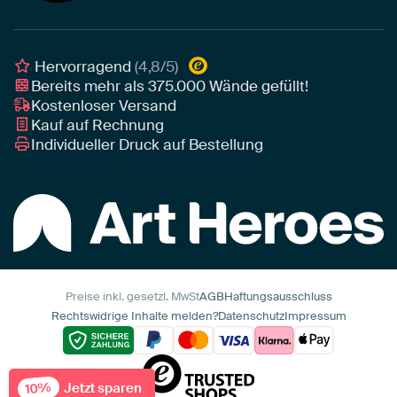
Poster
Geschäftskunden
Gerahmtes Poster
Interior Designer Programm
Hervorragend
(4,8/5)
Art Heroes App
Bereits mehr als
375.000
Wände gefüllt!
Kostenloser Versand
Kauf auf Rechnung
Individueller Druck auf Bestellung
Preise inkl. gesetzl. MwSt
AGB
Haftungsausschluss
Rechtswidrige Inhalte melden?
Datenschutz
Impressum
Jetzt sparen
10%