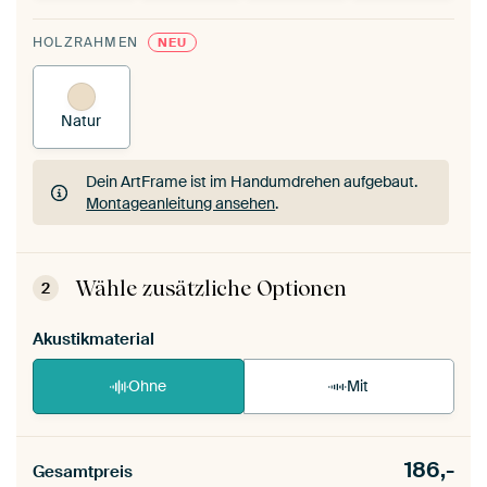
HOLZRAHMEN
NEU
Natur
Dein ArtFrame ist im Handumdrehen aufgebaut.
Montageanleitung ansehen
.
Dein ArtFrame ist im Handumdrehen aufgebaut.
Montageanleitung ansehen
.
Wähle zusätzliche Optionen
2
Akustikmaterial
Ohne
Mit
186,-
Gesamtpreis