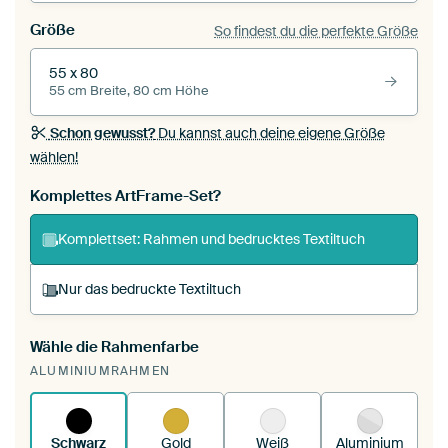
Größe
So findest du die perfekte Größe
55 x 80
55 cm Breite, 80 cm Höhe
Schon gewusst?
Du kannst auch deine eigene Größe
wählen!
Komplettes ArtFrame-Set?
Komplettset: Rahmen und bedrucktes Textiltuch
Nur das bedruckte Textiltuch
Wähle die Rahmenfarbe
Du spannst einen wechselbaren Textiltuch in
ALUMINIUMRAHMEN
deinen vorhandenen ArtFrame™.
So funktioniert
es.
Schwarz
Gold
Weiß
Aluminium