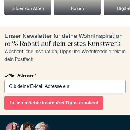
Bilder von Affen
Rosen
Digital
Unser Newsletter für deine Wohninspiration
10 % Rabatt auf dein erstes Kunstwerk
Wöchentliche Inspiration, Tipps und Wohntrends direkt in
dein Postfach.
E-Mail Adresse
*
Ja, ich möchte kostenfrei Tipps erhalten!