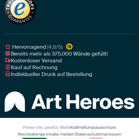
Tapete
Akustik-Tipps
Unser Team
Leinwand
Tipps von unseren Botschaftern
Botschafter
Leinwand für draußen
Individuelle Einrichtungsberatung
Awards und Preise
Poster
Geschäftskunden
Gerahmtes Poster
Interior Designer Programm
Hervorragend
(4,8/5)
Art Heroes App
Bereits mehr als
375.000
Wände gefüllt!
Kostenloser Versand
Kauf auf Rechnung
Individueller Druck auf Bestellung
Preise inkl. gesetzl. MwSt
AGB
Haftungsausschluss
Rechtswidrige Inhalte melden?
Datenschutz
Impressum