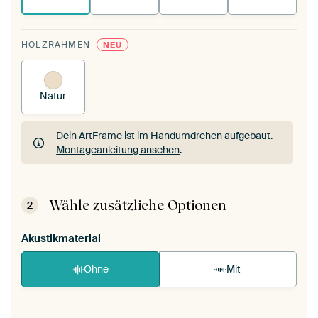
HOLZRAHMEN
NEU
Natur
Dein ArtFrame ist im Handumdrehen aufgebaut.
Montageanleitung ansehen
.
Dein ArtFrame ist im Handumdrehen aufgebaut.
Montageanleitung ansehen
.
Wähle zusätzliche Optionen
2
Akustikmaterial
Ohne
Mit