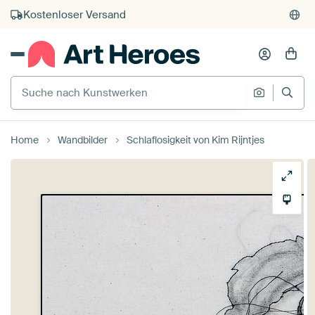
Kauf auf Rechnung
Individueller Druck auf Bestellung
Suche nach Kunstwerken
Suche na
Home
Wandbilder
Schlaflosigkeit von Kim Rijntjes