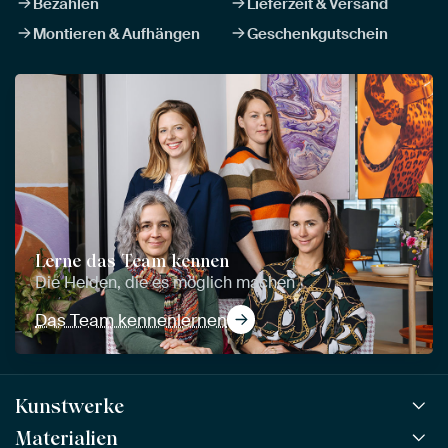
Bezahlen
Lieferzeit & Versand
Montieren & Aufhängen
Geschenkgutschein
Lerne das Team kennen
Die Helden, die es möglich machen
Das Team kennenlernen
Kunstwerke
Materialien
Alle Kunstwerke