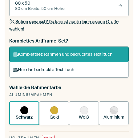
80 x 50
80 cm Breite, 50 cm Höhe
Schon gewusst?
Du kannst auch deine eigene Größe
wählen!
Komplettes ArtFrame-Set?
Komplettset: Rahmen und bedrucktes Textiltuch
Nur das bedruckte Textiltuch
Wähle die Rahmenfarbe
Du spannst einen wechselbaren Textiltuch in
ALUMINIUMRAHMEN
deinen vorhandenen ArtFrame™.
So
funktioniert es.
Schwarz
Gold
Weiß
Aluminium