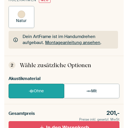
HOLZRAHMEN
NEU
Natur
Dein ArtFrame ist im Handumdrehen
aufgebaut.
Montageanleitung ansehen
.
Dein ArtFrame ist im Handumdrehen
aufgebaut.
Montageanleitung ansehen
.
Wähle zusätzliche Optionen
2
Akustikmaterial
Ohne
Mit
201,-
Gesamtpreis
Preise inkl. gesetzl. MwSt
In den Warenkorb