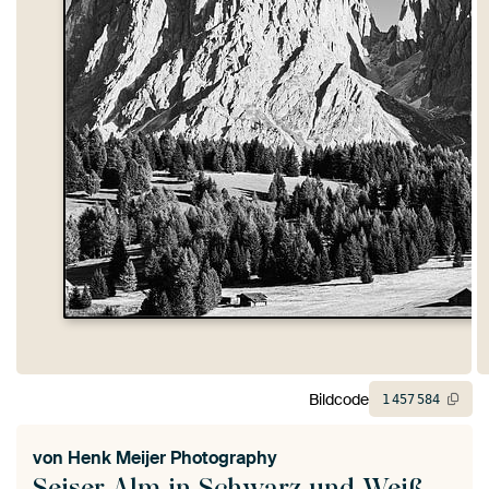
Bildcode
1
457
584
von
Henk Meijer Photography
Seiser Alm in Schwarz und Weiß