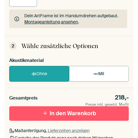
Dein ArtFrame ist im Handumdrehen aufgebaut.
Montageanleitung ansehen
.
Dein ArtFrame ist im Handumdrehen aufgebaut.
Montageanleitung ansehen
.
Wähle zusätzliche Optionen
2
Akustikmaterial
Ohne
Mit
218,-
Gesamtpreis
Preise inkl. gesetzl. MwSt
In den Warenkorb
Maßanfertigung,
Lieferzeiten anzeigen