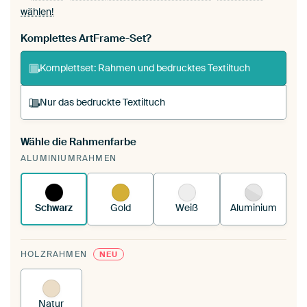
wählen!
Komplettes ArtFrame-Set?
Komplettset: Rahmen und bedrucktes Textiltuch
Nur das bedruckte Textiltuch
Wähle die Rahmenfarbe
Du spannst einen wechselbaren Textiltuch in
ALUMINIUMRAHMEN
deinen vorhandenen ArtFrame™.
So funktioniert
es.
Schwarz
Gold
Weiß
Aluminium
HOLZRAHMEN
NEU
Natur