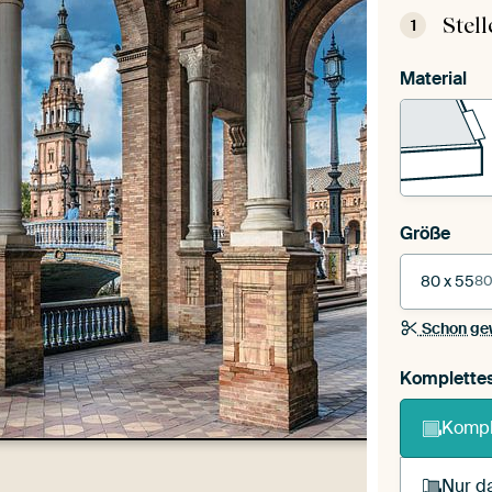
Stel
1
Material
Größe
80 x 55
80
Schon ge
Komplette
Kompl
Nur da