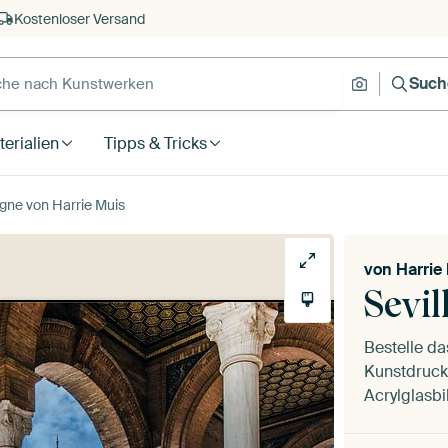
Kostenloser Versand
Such
erialien
Tipps & Tricks
agne von Harrie Muis
von
Harrie
Sevil
Bestelle d
Kunstdruck 
Acrylglasbi