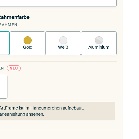
 Rahmenfarbe
annst einen wechselbaren Textiltuch in deinen
RAHMEN
andenen ArtFrame™.
So funktioniert es.
z
Gold
Weiß
Aluminium
EN
NEU
ArtFrame ist im Handumdrehen aufgebaut.
ageanleitung ansehen
.
ArtFrame ist im Handumdrehen aufgebaut.
ageanleitung ansehen
.