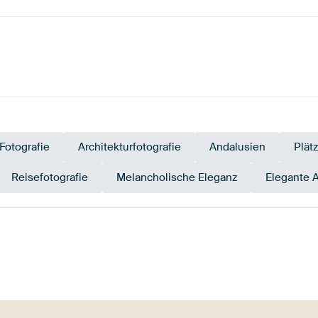
Fotografie
Architekturfotografie
Andalusien
Plät
Reisefotografie
Melancholische Eleganz
Elegante 
Grau
Beige
Teal
Mauve
Bronze