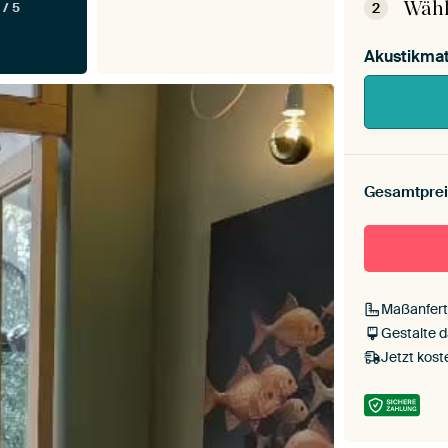
Wähl
2
 / 5
Akustikmat
Gesamtprei
Maßanfert
Gestalte 
Jetzt kost