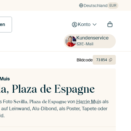
Deutschland
EUR
en
Konto
Kundenservice
E-Mail
Bildcode
73
854
 Muis
la, Plaza de Espagne
as Foto
von
Harrie Muis
als
Sevilla, Plaza de Espagne
auf Leinwand, Alu-Dibond, als Poster, Tapete oder
ld.