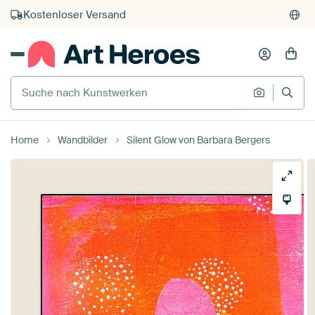
Kauf auf Rechnung
Individueller Druck auf Bestellung
Suche nach Kunstwerken
Suche na
Home
Wandbilder
Silent Glow von Barbara Bergers