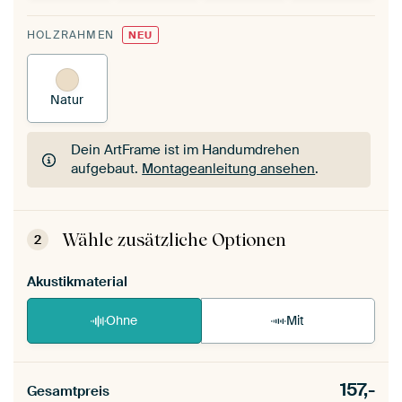
HOLZRAHMEN
NEU
Natur
Dein ArtFrame ist im Handumdrehen
aufgebaut.
Montageanleitung ansehen
.
Dein ArtFrame ist im Handumdrehen
aufgebaut.
Montageanleitung ansehen
.
Wähle zusätzliche Optionen
2
Akustikmaterial
Ohne
Mit
157,-
Gesamtpreis