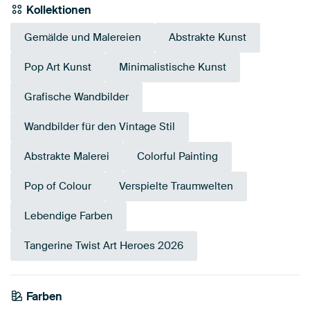
Kollektionen
Gemälde und Malereien
Abstrakte Kunst
Pop Art Kunst
Minimalistische Kunst
Grafische Wandbilder
Wandbilder für den Vintage Stil
Abstrakte Malerei
Colorful Painting
Pop of Colour
Verspielte Traumwelten
Lebendige Farben
Tangerine Twist Art Heroes 2026
Tangerine
Farben
Terrakotta
Orange
Magenta
Twist
Koralle
Rosa
Mauve
Rot