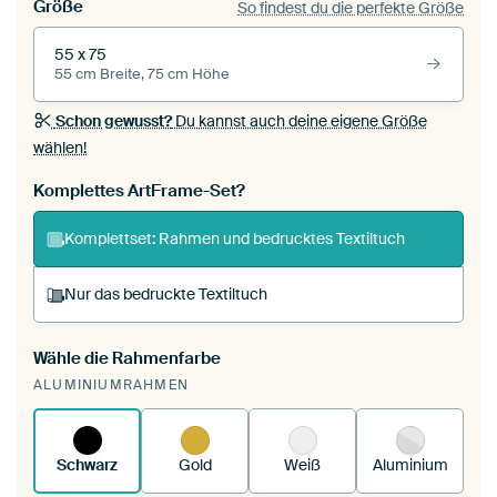
Größe
So findest du die perfekte Größe
55 x 75
55 cm Breite, 75 cm Höhe
Schon gewusst?
Du kannst auch deine eigene Größe
wählen!
Komplettes ArtFrame-Set?
Komplettset: Rahmen und bedrucktes Textiltuch
Nur das bedruckte Textiltuch
Wähle die Rahmenfarbe
Du spannst einen wechselbaren Textiltuch in
ALUMINIUMRAHMEN
deinen vorhandenen ArtFrame™.
So
funktioniert es.
Schwarz
Gold
Weiß
Aluminium