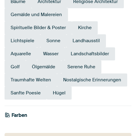
Bäume
Architektur
Religiöse Architektur
Gemälde und Malereien
Spirituelle Bilder & Poster
Kirche
Lichtspiele
Sonne
Landhausstil
Aquarelle
Wasser
Landschaftsbilder
Golf
Ölgemälde
Serene Ruhe
Traumhafte Welten
Nostalgische Erinnerungen
Sanfte Poesie
Hügel
Farben
Beige
Grau
Blau
Anthrazit
Mauve
Taupe
Braun
Gold
Olivgrün
Bronze