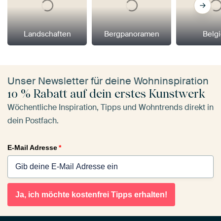
Landschaften
Bergpanoramen
Belg
Unser Newsletter für deine Wohninspiration
10 % Rabatt auf dein erstes Kunstwerk
Wöchentliche Inspiration, Tipps und Wohntrends direkt in
dein Postfach.
E-Mail Adresse
*
Ja, ich möchte kostenfrei Tipps erhalten!