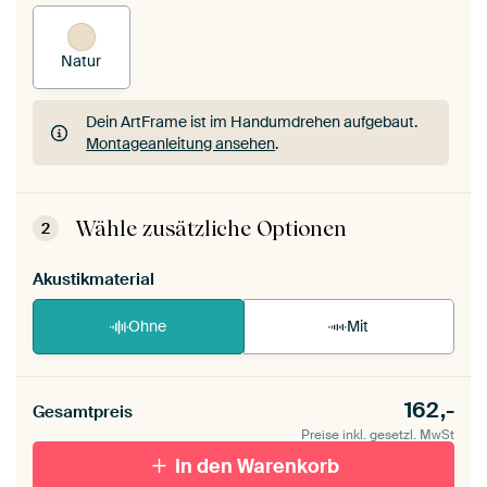
Natur
Dein ArtFrame ist im Handumdrehen aufgebaut.
Montageanleitung ansehen
.
Dein ArtFrame ist im Handumdrehen aufgebaut.
Montageanleitung ansehen
.
Wähle zusätzliche Optionen
2
Akustikmaterial
Ohne
Mit
162,-
Gesamtpreis
Preise inkl. gesetzl. MwSt
In den Warenkorb