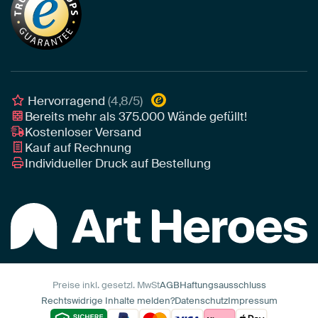
Tapete
Akustik-Tipps
Unser Team
Leinwand
Tipps von unseren Botschaftern
Botschafter
Leinwand für draußen
Individuelle Einrichtungsberatung
Awards und Preise
Poster
Geschäftskunden
Gerahmtes Poster
Interior Designer Programm
Hervorragend
(4,8/5)
Art Heroes App
Bereits mehr als
375.000
Wände gefüllt!
Kostenloser Versand
Kauf auf Rechnung
Individueller Druck auf Bestellung
Preise inkl. gesetzl. MwSt
AGB
Haftungsausschluss
Rechtswidrige Inhalte melden?
Datenschutz
Impressum