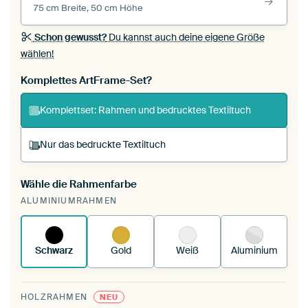
75 cm Breite, 50 cm Höhe
Schon gewusst?
Du kannst auch deine eigene Größe
wählen!
Komplettes ArtFrame-Set?
Komplettset: Rahmen und bedrucktes Textiltuch
Nur das bedruckte Textiltuch
Wähle die Rahmenfarbe
Du spannst einen wechselbaren Textiltuch in
ALUMINIUMRAHMEN
deinen vorhandenen ArtFrame™.
So funktioniert
es.
Schwarz
Gold
Weiß
Aluminium
HOLZRAHMEN
NEU