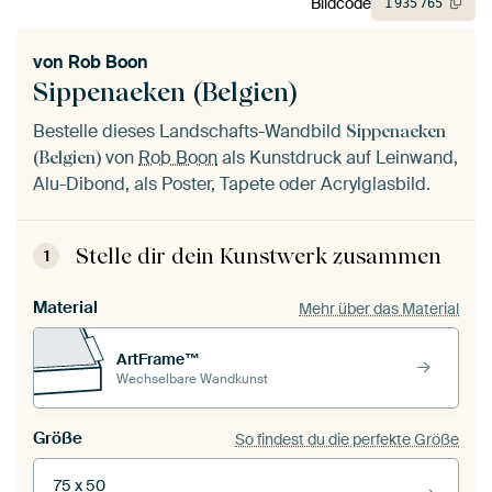
Bildcode
1
935
765
von
Rob Boon
Sippenaeken (Belgien)
Bestelle dieses Landschafts-Wandbild
Sippenaeken
von
Rob Boon
als Kunstdruck auf Leinwand,
(Belgien)
Alu-Dibond, als Poster, Tapete oder Acrylglasbild.
Stelle dir dein Kunstwerk zusammen
1
Material
Mehr über das Material
ArtFrame™
Wechselbare Wandkunst
Größe
So findest du die perfekte Größe
75 x 50