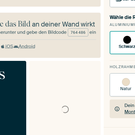
Wähle die
Du s
e das Bild
an deiner Wand wirkt
ALUMINIUM
vorh
herunter und gebe den Bildcode
ein
764
486
iOS
Android
Schwar
HOLZRAHM
s
Natur
Dein
Mont
Dein
Mont