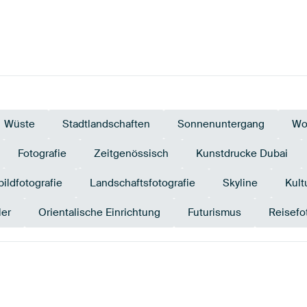
Wüste
Stadtlandschaften
Sonnenuntergang
Wo
Fotografie
Zeitgenössisch
Kunstdrucke Dubai
bildfotografie
Landschaftsfotografie
Skyline
Kult
er
Orientalische Einrichtung
Futurismus
Reisefo
ge
Blau
Grau
Bronze
Gold
M