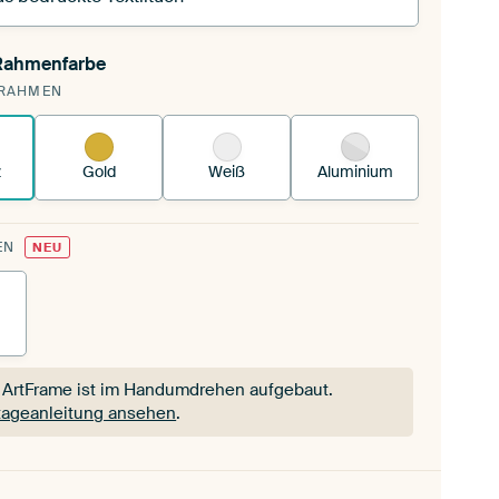
 Rahmenfarbe
pannst einen wechselbaren Textiltuch in deinen
RAHMEN
andenen ArtFrame™.
So funktioniert es.
z
Gold
Weiß
Aluminium
EN
NEU
 ArtFrame ist im Handumdrehen aufgebaut.
ageanleitung ansehen
.
 ArtFrame ist im Handumdrehen aufgebaut.
ageanleitung ansehen
.