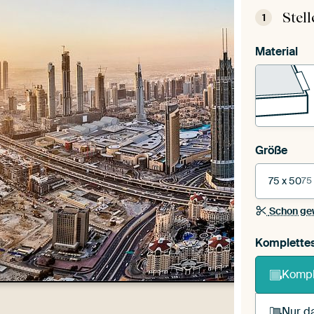
Stel
1
Material
Größe
75 x 50
75
Schon ge
Komplette
Kompl
Nur da