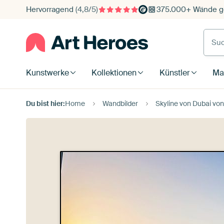
Hervorragend
(4,8/5)
375.000+ Wände ge
Such
Kunstwerke
Kollektionen
Künstler
Mat
Du bist hier:
Home
Wandbilder
Skyline von Dubai von