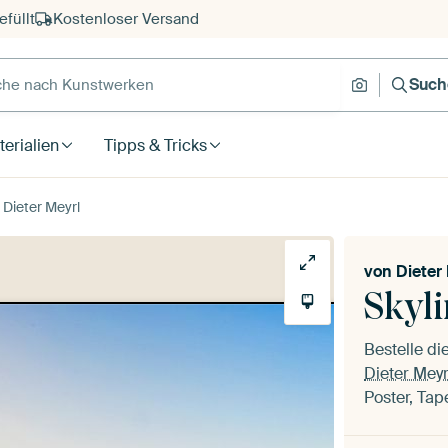
füllt
Kostenloser Versand
e nach Kunstwerken
Suche nach
Such
erialien
Tipps & Tricks
 Dieter Meyrl
von
Dieter
Skyl
Bestelle d
Dieter Meyr
Poster, Tap