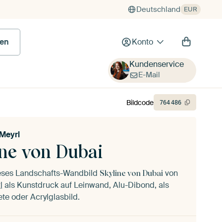
Deutschland
EUR
 Bild
en
Konto
Kundenservice
E-Mail
Bildcode
764
486
 Meyrl
ine von Dubai
ieses Landschafts-Wandbild
von
Skyline von Dubai
l
als Kunstdruck auf Leinwand, Alu-Dibond, als
ete oder Acrylglasbild.