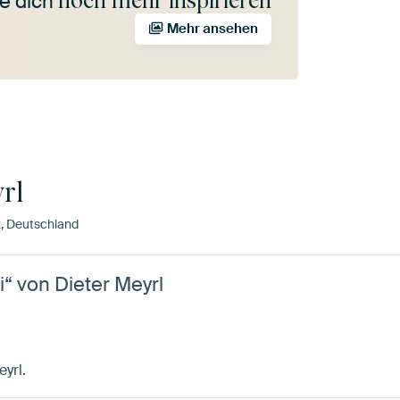
noch mehr inspirieren
e dich
Mehr ansehen
rl
z, Deutschland
“ von Dieter Meyrl
eyrl.