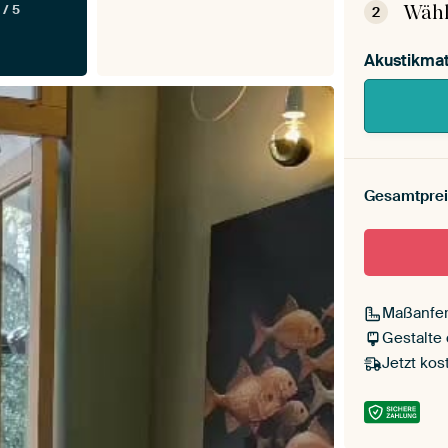
Wähl
 / 5
2
Akustikmat
Gesamtprei
Maßanfer
Gestalte
Jetzt kos