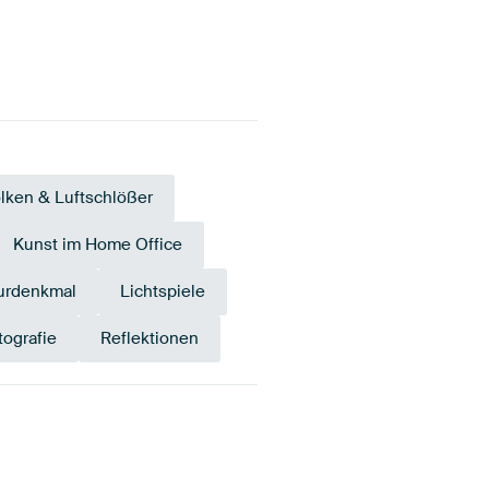
lken & Luftschlößer
Kunst im Home Office
urdenkmal
Lichtspiele
tografie
Reflektionen
auve
Gelb
Anthrazit