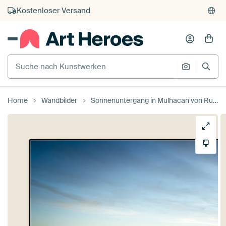
Kauf auf Rechnung
Individueller Druck auf Bestellung
Suche nach Kunstwerken
Suche na
Home
Wandbilder
Sonnenuntergang in Mulhacan von Ruben Dario