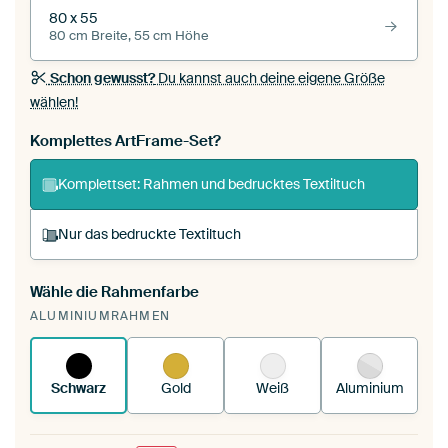
80 x 55
80 cm Breite, 55 cm Höhe
Schon gewusst?
Du kannst auch deine eigene Größe
wählen!
Komplettes ArtFrame-Set?
Komplettset: Rahmen und bedrucktes Textiltuch
Nur das bedruckte Textiltuch
Wähle die Rahmenfarbe
Du spannst einen wechselbaren Textiltuch in
ALUMINIUMRAHMEN
deinen vorhandenen ArtFrame™.
So
funktioniert es.
Schwarz
Gold
Weiß
Aluminium