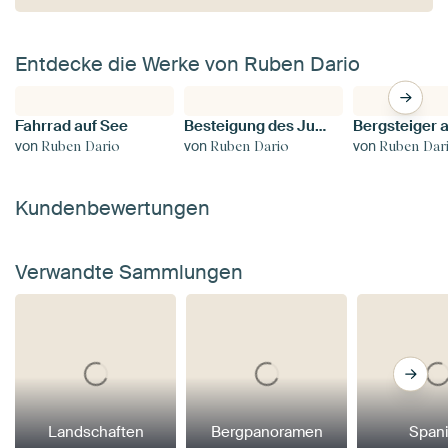
Entdecke die Werke von Ruben Dario
Fahrrad auf See
Besteigung des Jubiläumsgrates, Zugspitze.
von
von
von
Ruben Dario
Ruben Dario
Ruben Dar
Kundenbewertungen
Verwandte Sammlungen
Landschaften
Bergpanoramen
Span