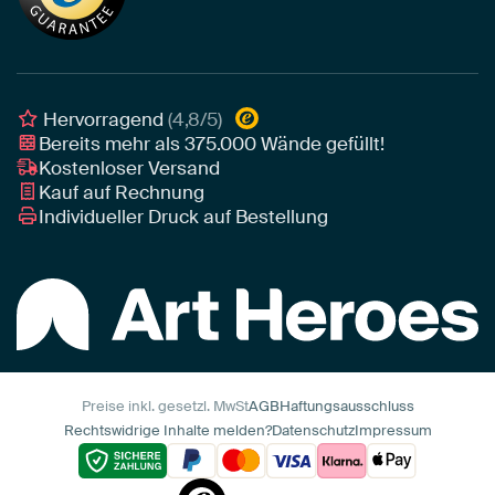
Tipps von unseren Botschaftern
Botschafter
Leinwand für draußen
Individuelle Einrichtungsberatung
Awards und Preise
Poster
Geschäftskunden
Gerahmtes Poster
Interior Designer Programm
Hervorragend
(4,8/5)
Art Heroes App
Bereits mehr als
375.000
Wände gefüllt!
Kostenloser Versand
Kauf auf Rechnung
Individueller Druck auf Bestellung
Preise inkl. gesetzl. MwSt
AGB
Haftungsausschluss
Rechtswidrige Inhalte melden?
Datenschutz
Impressum