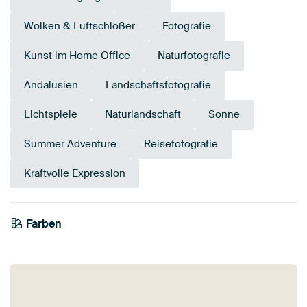
Wolken & Luftschlößer
Fotografie
Kunst im Home Office
Naturfotografie
Andalusien
Landschaftsfotografie
Lichtspiele
Naturlandschaft
Sonne
Summer Adventure
Reisefotografie
Kraftvolle Expression
Farben
Salbeigrün
Mauve
Blau
Taupe
Braun
Teal
Orange
Beige
Marineblau
Rosa