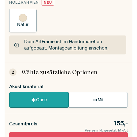
HOLZRAHMEN
NEU
Natur
Dein ArtFrame ist im Handumdrehen
aufgebaut.
Montageanleitung ansehen
.
Dein ArtFrame ist im Handumdrehen
aufgebaut.
Montageanleitung ansehen
.
Wähle zusätzliche Optionen
2
Akustikmaterial
Ohne
Mit
155,-
Gesamtpreis
Preise inkl. gesetzl. MwSt