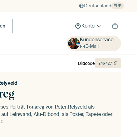
Deutschland
EUR
 Bild
en
Konto
Kundenservice
E-Mail
Bildcode
246
427
Relyveld
reg
eses Porträt
von
Peter Relyveld
als
Touareg
auf Leinwand, Alu-Dibond, als Poster, Tapete oder
ld.