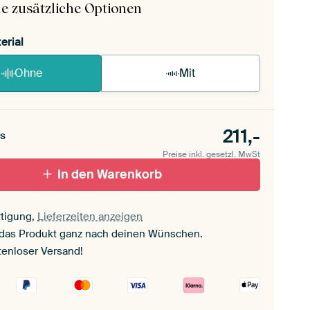
e zusätzliche Optionen
erial
Ohne
Mit
211,-
s
Preise inkl. gesetzl. MwSt
In den Warenkorb
tigung,
Lieferzeiten anzeigen
 das Produkt ganz nach deinen Wünschen.
tenloser Versand!