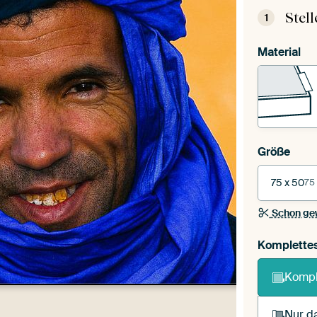
Stel
1
Material
Größe
75 x 50
75
Schon ge
Komplette
Kompl
Nur da