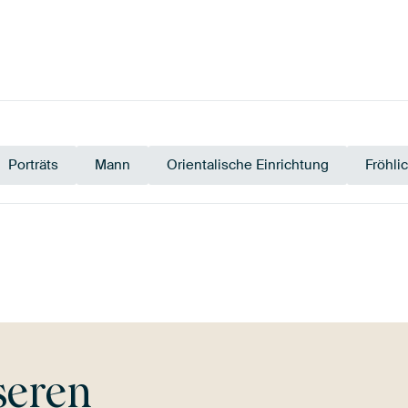
Porträts
Mann
Orientalische Einrichtung
Fröhl
Orange
Terrakotta
Bronze
Braun
seren