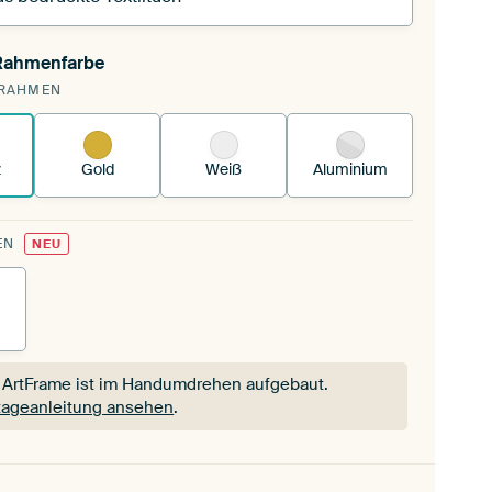
 Rahmenfarbe
pannst einen wechselbaren Textiltuch in deinen
RAHMEN
andenen ArtFrame™.
So funktioniert es.
z
Gold
Weiß
Aluminium
EN
NEU
 ArtFrame ist im Handumdrehen aufgebaut.
ageanleitung ansehen
.
 ArtFrame ist im Handumdrehen aufgebaut.
ageanleitung ansehen
.