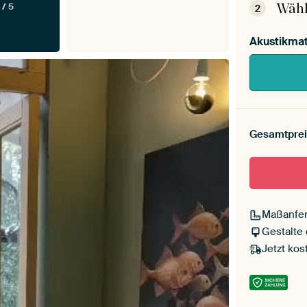
Wähl
 / 5
2
Akustikmat
Gesamtprei
Maßanfer
Gestalte
Jetzt kos