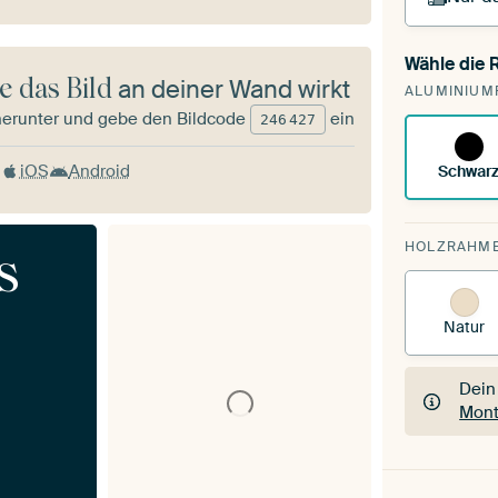
Wähle die
Du s
e das Bild
an deiner Wand wirkt
ALUMINIUM
vorh
herunter und gebe den Bildcode
ein
246
427
iOS
Android
Schwar
HOLZRAHM
s
Natur
Dein
Mont
Dein
Mont