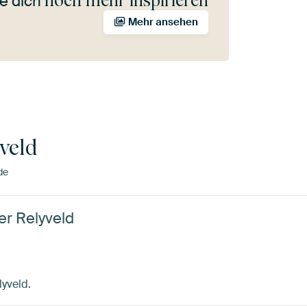
noch mehr inspirieren
e dich
Mehr ansehen
veld
de
er Relyveld
lyveld.