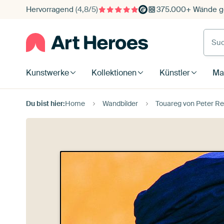
Hervorragend
(4,8/5)
375.000+ Wände ge
Such
Kunstwerke
Kollektionen
Künstler
Mat
Du bist hier:
Home
Wandbilder
Touareg von Peter Re