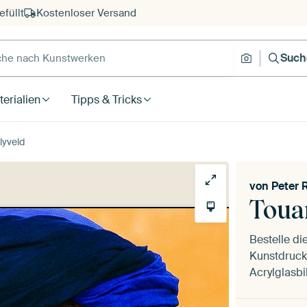
füllt
Kostenloser Versand
e nach Kunstwerken
Suche nach
Such
erialien
Tipps & Tricks
lyveld
von
Peter 
Toua
Bestelle di
Kunstdruck 
Acrylglasbi