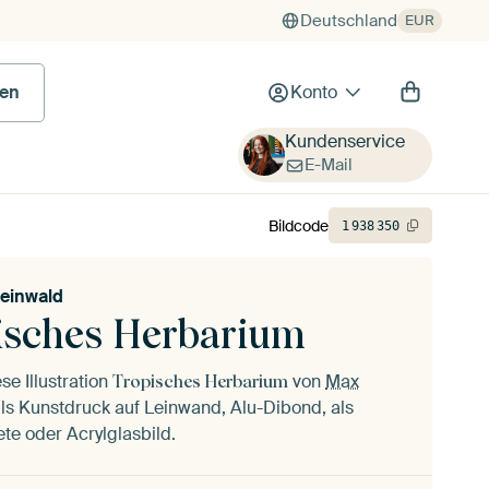
Deutschland
EUR
 Bild
en
Konto
Kundenservice
E-Mail
Bildcode
1
938
350
einwald
isches Herbarium
se Illustration
von
Max
Tropisches Herbarium
ls Kunstdruck auf Leinwand, Alu-Dibond, als
ete oder Acrylglasbild.