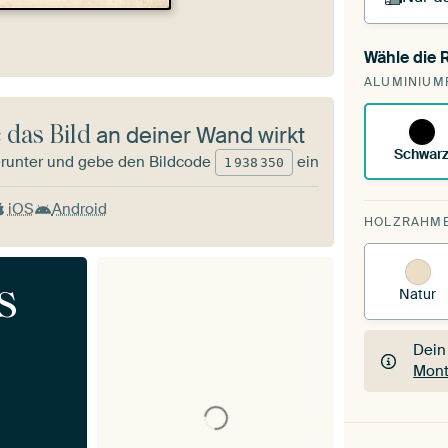
Wähle die
Du s
ALUMINIUM
vorh
 das Bild
an deiner Wand wirkt
Schwar
runter und gebe den Bildcode
ein
1
938
350
iOS
Android
HOLZRAHM
s
Natur
Dein
Mont
Dein
Mont