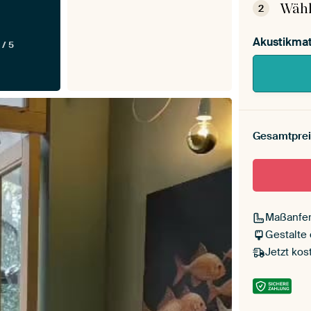
Wähl
2
Akustikmat
 / 5
Gesamtprei
Maßanfer
Gestalte
Jetzt kos