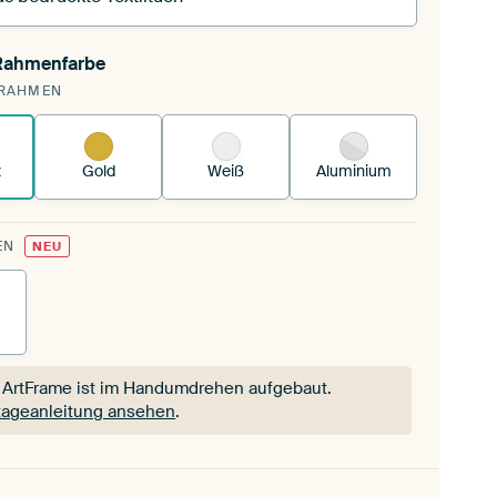
 Rahmenfarbe
pannst einen wechselbaren Textiltuch in deinen
RAHMEN
andenen ArtFrame™.
So funktioniert es.
z
Gold
Weiß
Aluminium
EN
NEU
 ArtFrame ist im Handumdrehen aufgebaut.
ageanleitung ansehen
.
 ArtFrame ist im Handumdrehen aufgebaut.
ageanleitung ansehen
.