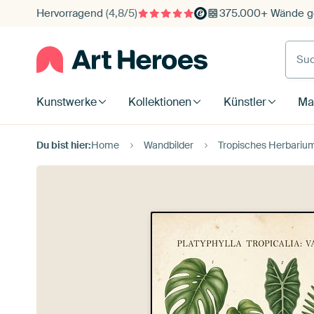
Hervorragend
(4,8/5)
375.000+ Wände ge
Such
Kunstwerke
Kollektionen
Künstler
Mat
Du bist hier:
Home
Wandbilder
Tropisches Herbariu