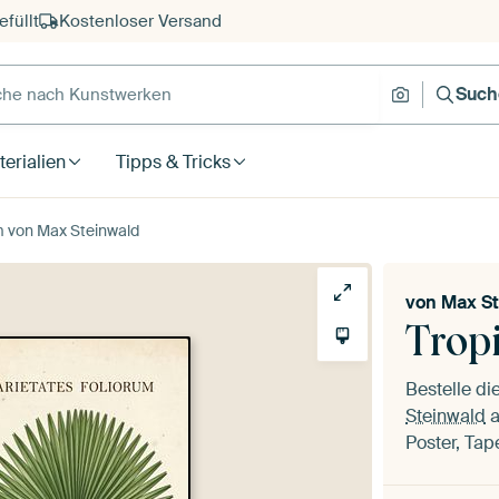
füllt
Kostenloser Versand
e nach Kunstwerken
Suche nach
Such
erialien
Tipps & Tricks
m von Max Steinwald
von
Max St
Trop
Bestelle die
Steinwald
a
Poster, Tap