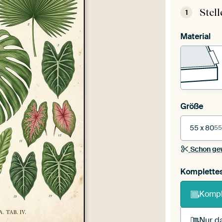
Stel
1
Material
Größe
55 x 80
55
Schon ge
Komplette
Kompl
Nur da