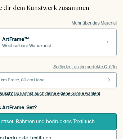
le dir dein Kunstwerk zusammen
Mehr über das Material
ArtFrame™
Wechselbare Wandkunst
So findest du die perfekte Größe
 cm Breite, 80 cm Höhe
wusst?
Du kannst auch deine eigene Größe wählen!
s ArtFrame-Set?
ettset: Rahmen und bedrucktes Textiltuch
s bedruckte Textiltuch