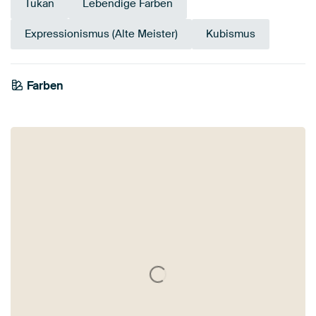
Tukan
Lebendige Farben
Expressionismus (Alte Meister)
Kubismus
Farben
Salbeigrün
Early Dew
Grün
Olivgrün
Taupe
Braun
Smaragdgrün
Beige
Orange
Gold