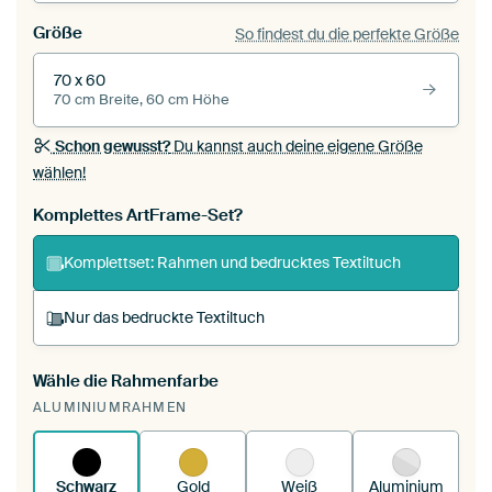
Größe
So findest du die perfekte Größe
70 x 60
70 cm Breite, 60 cm Höhe
Schon gewusst?
Du kannst auch deine eigene Größe
wählen!
Komplettes ArtFrame-Set?
Komplettset: Rahmen und bedrucktes Textiltuch
Nur das bedruckte Textiltuch
Wähle die Rahmenfarbe
Du spannst einen wechselbaren Textiltuch in
ALUMINIUMRAHMEN
deinen vorhandenen ArtFrame™.
So
funktioniert es.
Schwarz
Gold
Weiß
Aluminium