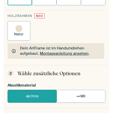
HOLZRAHMEN
NEU
Natur
Dein ArtFrame ist im Handumdrehen
aufgebaut.
Montageanleitung ansehen
.
Dein ArtFrame ist im Handumdrehen
aufgebaut.
Montageanleitung ansehen
.
Wähle zusätzliche Optionen
2
Akustikmaterial
Ohne
Mit