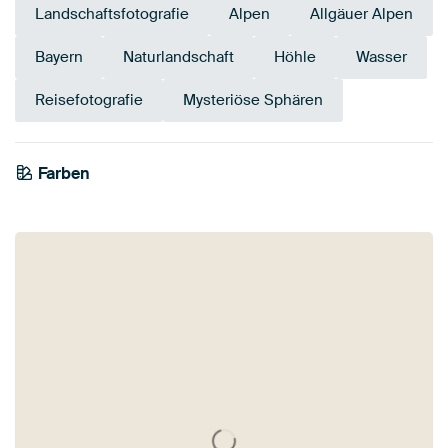
Landschaftsfotografie
Alpen
Allgäuer Alpen
Bayern
Naturlandschaft
Höhle
Wasser
Reisefotografie
Mysteriöse Sphären
Farben
Mauve
Braun
Salbeigrün
Olivgrün
Early Dew
Lila
Smaragdgrün
Beige