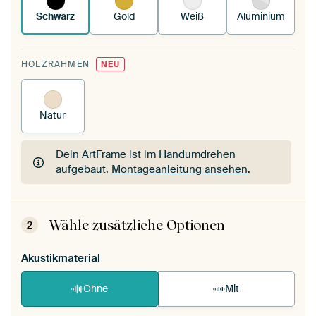
Schwarz
Gold
Weiß
Aluminium
HOLZRAHMEN
NEU
Natur
Dein ArtFrame ist im Handumdrehen
aufgebaut.
Montageanleitung ansehen
.
Dein ArtFrame ist im Handumdrehen
aufgebaut.
Montageanleitung ansehen
.
Wähle zusätzliche Optionen
2
Akustikmaterial
Ohne
Mit