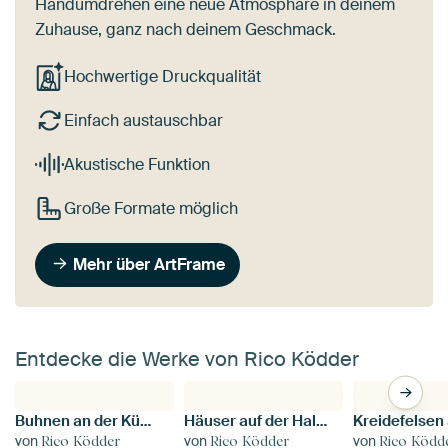
Handumdrehen eine neue Atmosphäre in deinem
Zuhause, ganz nach deinem Geschmack.
Hochwertige Druckqualität
Einfach austauschbar
Akustische Funktion
Große Formate möglich
Mehr über ArtFrame
Entdecke die Werke von Rico Ködder
Buhnen an der Küste der Ostsee
Häuser auf der Hallig Hooge in der Nordsee
von
von
von
Rico Ködder
Rico Ködder
Rico Ködd