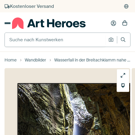
Kauf auf Rechnung
Individueller Druck auf Bestellung
Suche nach Kunstwerken
Suche na
Home
Wandbilder
Wasserfall in der Breitachklamm nahe Oberstdorf in Bayern von Rico Ködder