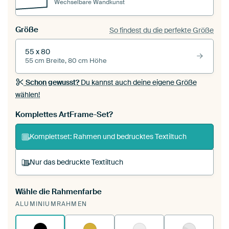
Wechselbare Wandkunst
Größe
So findest du die perfekte Größe
55 x 80
55 cm Breite, 80 cm Höhe
Schon gewusst?
Du kannst auch deine eigene Größe
wählen!
Komplettes ArtFrame-Set?
Komplettset: Rahmen und bedrucktes Textiltuch
Nur das bedruckte Textiltuch
Wähle die Rahmenfarbe
Du spannst einen wechselbaren Textiltuch in
ALUMINIUMRAHMEN
deinen vorhandenen ArtFrame™.
So
funktioniert es.