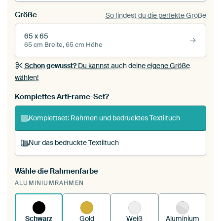
Größe
So findest du die perfekte Größe
65 x 65
65 cm Breite, 65 cm Höhe
Schon gewusst?
Du kannst auch deine eigene Größe
wählen!
Komplettes ArtFrame-Set?
Komplettset: Rahmen und bedrucktes Textiltuch
Nur das bedruckte Textiltuch
Wähle die Rahmenfarbe
Du spannst einen wechselbaren Textiltuch in
ALUMINIUMRAHMEN
deinen vorhandenen ArtFrame™.
So
funktioniert es.
Schwarz
Gold
Weiß
Aluminium