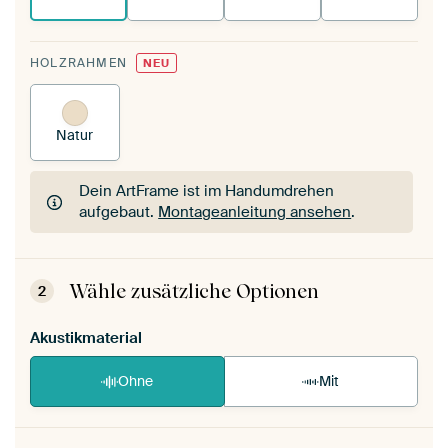
HOLZRAHMEN
NEU
Natur
Dein ArtFrame ist im Handumdrehen
aufgebaut.
Montageanleitung ansehen
.
Dein ArtFrame ist im Handumdrehen
aufgebaut.
Montageanleitung ansehen
.
Wähle zusätzliche Optionen
2
Akustikmaterial
Ohne
Mit