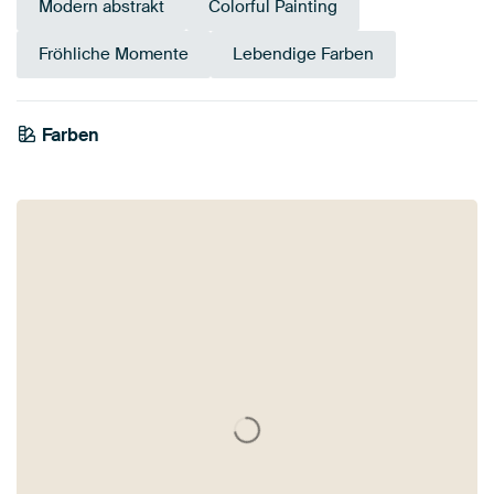
Modern abstrakt
Colorful Painting
Fröhliche Momente
Lebendige Farben
Farben
Early Dew
Mauve
Blau
Flieder
Violett
Rosa
Salbeigrün
Grün
Teal
Lila