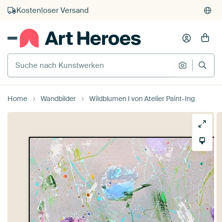
Kauf auf Rechnung
Individueller Druck auf Bestellung
Suche nach Kunstwerken
Suche na
Home
Wandbilder
Wildblumen I von Atelier Paint-Ing