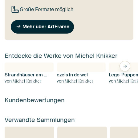
Große Formate möglich
Mehr über ArtFrame
Entdecke die Werke von Michel Knikker
Strandhäuser am Strand von Renesse
ezels in de wei
von
von
von
Michel Knikker
Michel Knikker
Michel Kni
Kundenbewertungen
Verwandte Sammlungen