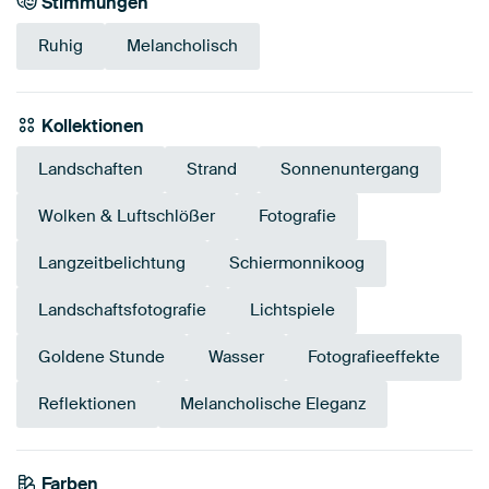
Stimmungen
Ruhig
Melancholisch
Kollektionen
Landschaften
Strand
Sonnenuntergang
Wolken & Luftschlößer
Fotografie
Langzeitbelichtung
Schiermonnikoog
Landschaftsfotografie
Lichtspiele
Goldene Stunde
Wasser
Fotografieeffekte
Reflektionen
Melancholische Eleganz
Farben
Anthrazit
Grau
Braun
Taupe
Beige