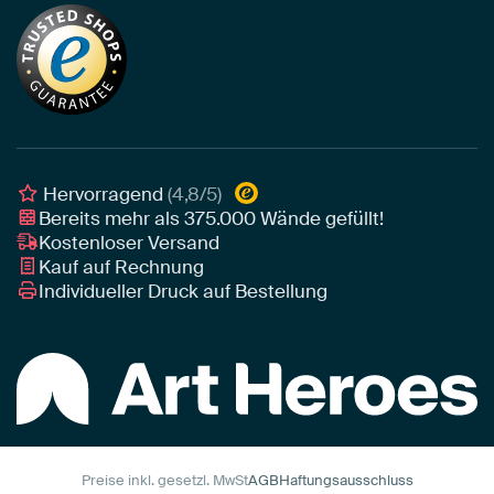
Neuheiten
Alu-Dibond
Die richtige Größe bestimmen
Nachhaltigkeit
Tapete
Akustik-Tipps
Unser Team
Leinwand
Tipps von unseren Botschaftern
Botschafter
Leinwand für draußen
Individuelle Einrichtungsberatung
Awards und Preise
Poster
Geschäftskunden
Gerahmtes Poster
Interior Designer Programm
Hervorragend
(4,8/5)
Art Heroes App
Bereits mehr als
375.000
Wände gefüllt!
Kostenloser Versand
Kauf auf Rechnung
Individueller Druck auf Bestellung
Preise inkl. gesetzl. MwSt
AGB
Haftungsausschluss