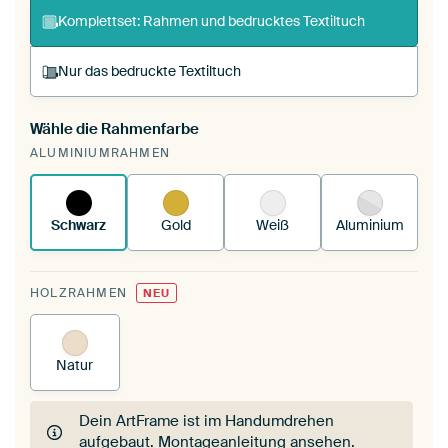
Komplettset: Rahmen und bedrucktes Textiltuch
Nur das bedruckte Textiltuch
Wähle die Rahmenfarbe
Du spannst einen wechselbaren Textiltuch in
ALUMINIUMRAHMEN
deinen vorhandenen ArtFrame™.
So
funktioniert es.
Schwarz
Gold
Weiß
Aluminium
HOLZRAHMEN
NEU
Natur
Dein ArtFrame ist im Handumdrehen
aufgebaut.
Montageanleitung ansehen
.