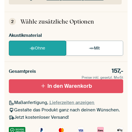
Dein ArtFrame ist im Handumdrehen
aufgebaut.
Montageanleitung ansehen
.
Wähle zusätzliche Optionen
2
Akustikmaterial
Ohne
Mit
157,-
Gesamtpreis
Preise inkl. gesetzl. MwSt
In den Warenkorb
Maßanfertigung,
Lieferzeiten anzeigen
Gestalte das Produkt ganz nach deinen Wünschen.
Jetzt kostenloser Versand!