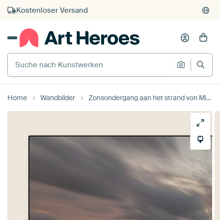
Kauf auf Rechnung
Individueller Druck auf Bestellung
Suche nach Kunstwerken
Suche na
Home
Wandbilder
Zonsondergang aan het strand von Michel Knikker