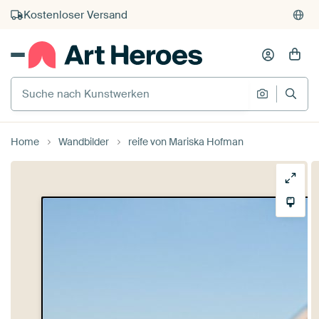
Kauf auf Rechnung
Individueller Druck auf Bestellung
Suche nach Kunstwerken
Suche na
Home
Wandbilder
reife von Mariska Hofman