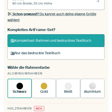
80 cm Breite, 55 cm Höhe
Schon gewusst?
Du kannst auch deine eigene Größe
wählen!
Komplettes ArtFrame-Set?
Komplettset: Rahmen und bedrucktes Textiltuch
Nur das bedruckte Textiltuch
Wähle die Rahmenfarbe
Du spannst einen wechselbaren Textiltuch in
ALUMINIUMRAHMEN
deinen vorhandenen ArtFrame™.
So
funktioniert es.
Schwarz
Gold
Weiß
Aluminium
HOLZRAHMEN
NEU