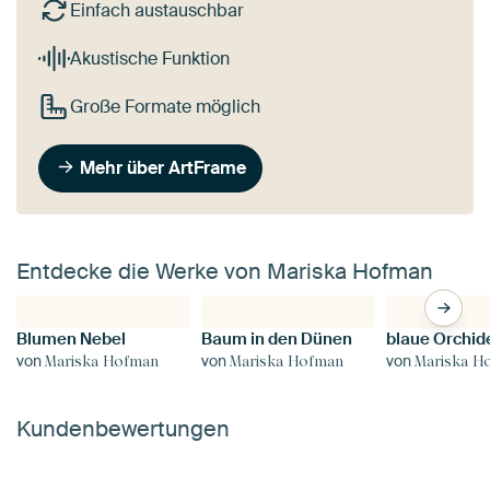
Einfach austauschbar
Akustische Funktion
Große Formate möglich
Mehr über ArtFrame
Entdecke die Werke von Mariska Hofman
Blumen Nebel
Baum in den Dünen
blaue Orchid
von
von
von
Mariska Hofman
Mariska Hofman
Mariska H
Kundenbewertungen