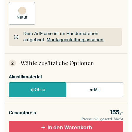
Natur
Dein ArtFrame ist im Handumdrehen
aufgebaut.
Montageanleitung ansehen
.
Dein ArtFrame ist im Handumdrehen
aufgebaut.
Montageanleitung ansehen
.
Wähle zusätzliche Optionen
2
Akustikmaterial
Ohne
Mit
155,-
Gesamtpreis
Preise inkl. gesetzl. MwSt
In den Warenkorb