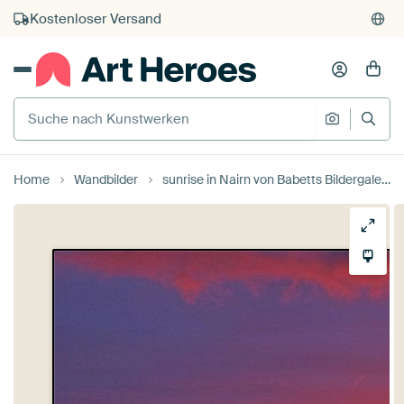
Kauf auf Rechnung
Individueller Druck auf Bestellung
Suche nach Kunstwerken
Suche na
Home
Wandbilder
sunrise in Nairn von Babetts Bildergalerie