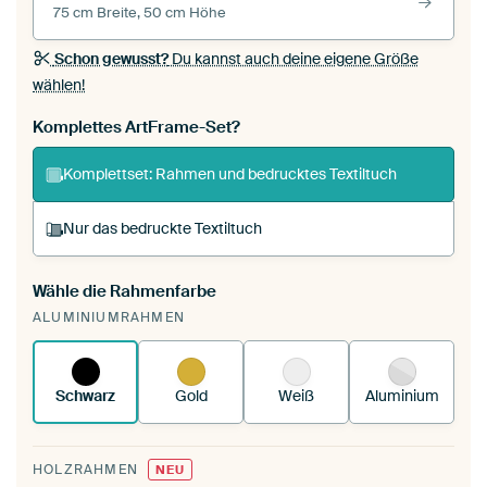
75 cm Breite, 50 cm Höhe
Schon gewusst?
Du kannst auch deine eigene Größe
wählen!
Komplettes ArtFrame-Set?
Komplettset: Rahmen und bedrucktes Textiltuch
Nur das bedruckte Textiltuch
Wähle die Rahmenfarbe
Du spannst einen wechselbaren Textiltuch in
ALUMINIUMRAHMEN
deinen vorhandenen ArtFrame™.
So
funktioniert es.
Schwarz
Gold
Weiß
Aluminium
HOLZRAHMEN
NEU