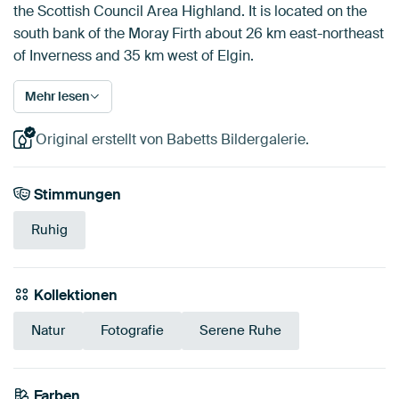
the Scottish Council Area Highland. It is located on the
south bank of the Moray Firth about 26 km east-northeast
of Inverness and 35 km west of Elgin.
Mehr lesen
Original erstellt von Babetts Bildergalerie.
Stimmungen
Ruhig
Kollektionen
Natur
Fotografie
Serene Ruhe
Farben
Aubergine
Bordeaux
Mauve
Orange
Lila
Rot
Violett
Rosa
Terrakotta
Koralle