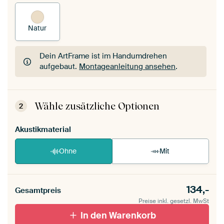
Natur
Dein ArtFrame ist im Handumdrehen
aufgebaut.
Montageanleitung ansehen
.
Dein ArtFrame ist im Handumdrehen
aufgebaut.
Montageanleitung ansehen
.
Wähle zusätzliche Optionen
2
Akustikmaterial
Ohne
Mit
134,-
Gesamtpreis
Preise inkl. gesetzl. MwSt
In den Warenkorb