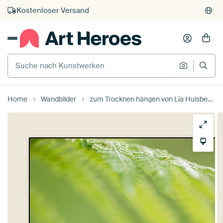
Kauf auf Rechnung
Individueller Druck auf Bestellung
Suche nach Kunstwerken
Suche na
Home
Wandbilder
zum Trocknen hängen von Lia Hulsbeek Brinkman