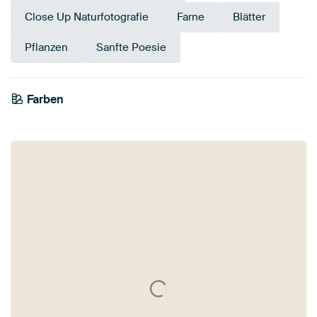
Close Up Naturfotografie
Farne
Blätter
Pflanzen
Sanfte Poesie
Farben
Olivgrün
Grün
Salbeigrün