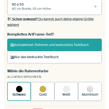
80 x 55
80 cm Breite, 55 cm Höhe
Schon gewusst?
Du kannst auch deine eigene Größe
wählen!
Komplettes ArtFrame-Set?
Komplettset: Rahmen und bedrucktes Textiltuch
Nur das bedruckte Textiltuch
Wähle die Rahmenfarbe
Du spannst einen wechselbaren Textiltuch in
ALUMINIUMRAHMEN
deinen vorhandenen ArtFrame™.
So
funktioniert es.
Schwarz
Gold
Weiß
Aluminium