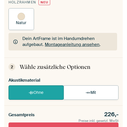
HOLZRAHMEN
NEU
Natur
Dein ArtFrame ist im Handumdrehen
aufgebaut.
Montageanleitung ansehen
.
Dein ArtFrame ist im Handumdrehen
aufgebaut.
Montageanleitung ansehen
.
Wähle zusätzliche Optionen
2
Akustikmaterial
Ohne
Mit
226,-
Gesamtpreis
Preise inkl. gesetzl. MwSt