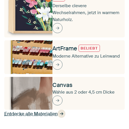
Derselbe clevere
Wechselrahmen, jetzt in warmem
Naturholz.
ArtFrame
BELIEBT
Moderne Alternative zu Leinwand
Canvas
Wähle aus 2 oder 4,5 cm Dicke
Entdecke alle Materialien