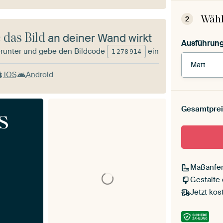
Wähl
2
 das Bild
an deiner Wand wirkt
Ausführun
runter und gebe den Bildcode
ein
1
278
914
Matt
iOS
Android
Gesamtprei
s
Maßanfer
Gestalte
Jetzt kos