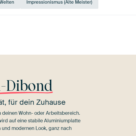
 Welten
Impressionismus (Alte Meister)
Smaragdgrü
is
Marineblau
Grün
Early Dew
n
Ol
u-Dibond
t, für dein Zuhause
n deinen Wohn- oder Arbeitsbereich.
wird auf eine stabile Aluminiumplatte
en und modernen Look, ganz nach