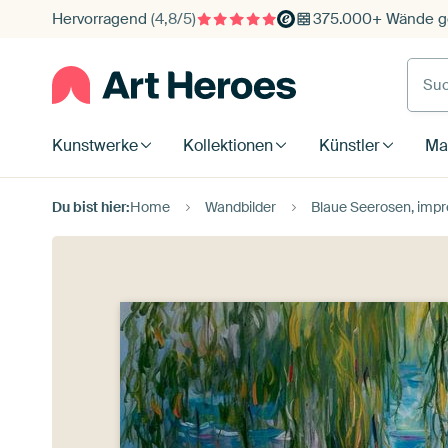
Hervorragend
(4,8/5)
375.000+ Wände ge
Such
Kunstwerke
Kollektionen
Künstler
Mat
Du bist hier:
Home
Wandbilder
Blaue Seerosen, impressi