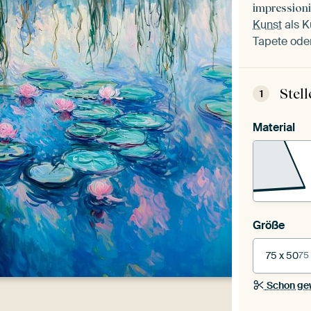
impression
Kunst
als K
Tapete oder
Stel
1
Material
Größe
75 x 50
75
Schon ge