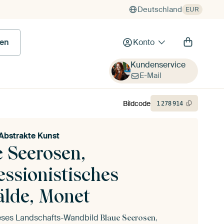
Deutschland
EUR
 Bild
en
Konto
Kundenservice
E-Mail
Bildcode
1
278
914
i Abstrakte Kunst
e Seerosen,
essionistisches
lde, Monet
ieses Landschafts-Wandbild
Blaue Seerosen,