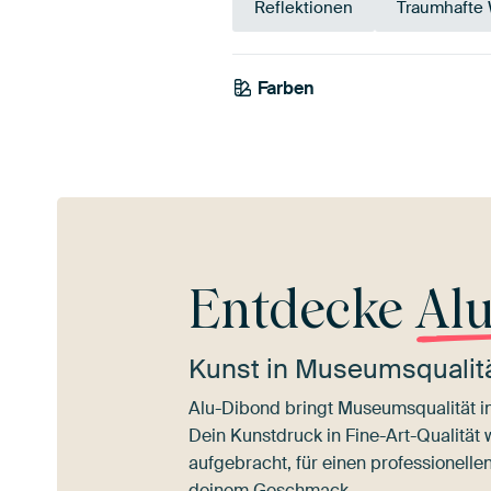
Reflektionen
Traumhafte
Farben
Blau
Teal
Türk
Entdecke
Al
Kunst in Museumsqualitä
Alu-Dibond bringt Museumsqualität i
Dein Kunstdruck in Fine-Art-Qualität 
aufgebracht, für einen professionell
deinem Geschmack.