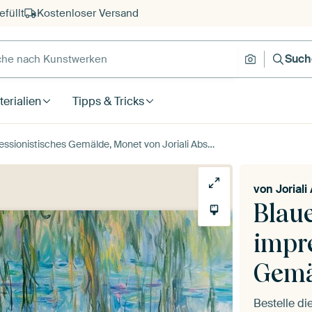
füllt
Kostenloser Versand
e nach Kunstwerken
Suche nach
Such
erialien
Tipps & Tricks
onistisches Gemälde, Monet von Joriali Abstrakte Kunst
von
Jorial
Blau
impr
Gemä
Bestelle d