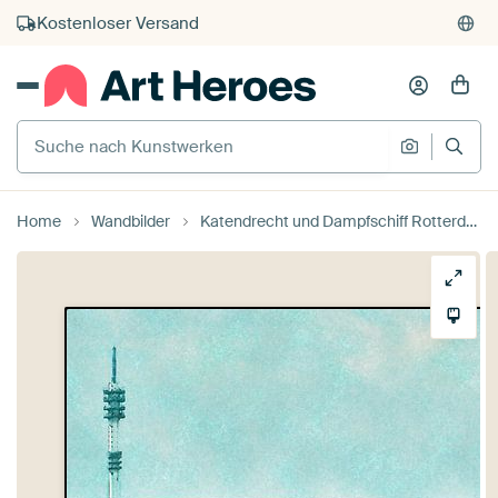
Kauf auf Rechnung
Individueller Druck auf Bestellung
Suche nach Kunstwerken
Suche na
Home
Wandbilder
Katendrecht und Dampfschiff Rotterdam von Frans Blok - Fotos, Kunst und weitere Wanddekoration