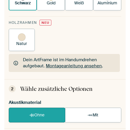
Schwarz
Gold
Weiß
Aluminium
HOLZRAHMEN
NEU
Natur
Dein ArtFrame ist im Handumdrehen
aufgebaut.
Montageanleitung ansehen
.
Dein ArtFrame ist im Handumdrehen
aufgebaut.
Montageanleitung ansehen
.
Wähle zusätzliche Optionen
2
Akustikmaterial
Ohne
Mit