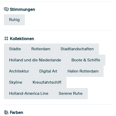
Stimmungen
Ruhig
Kollektionen
Städte
Rotterdam
Stadtlandschaften
Holland und die Niederlande
Boote & Schiffe
Architektur
Digital Art
Hafen Rotterdam
Skyline
Kreuzfahrtschiff
Holland-America Line
Serene Ruhe
Farben
Salbeigrün
Teal
Braun
Grün
Smaragdgrün
Early Dew
Olivgrün
Blau