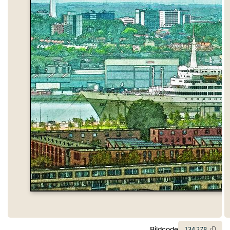
Bildcode
134
278