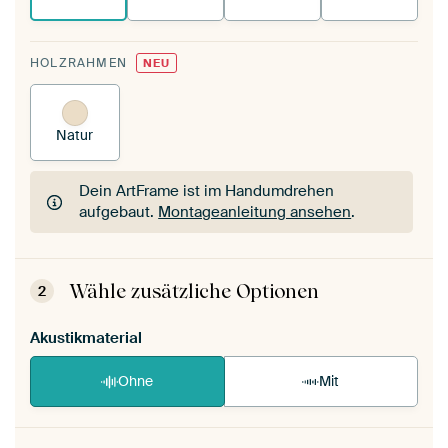
HOLZRAHMEN
NEU
Natur
Dein ArtFrame ist im Handumdrehen
aufgebaut.
Montageanleitung ansehen
.
Dein ArtFrame ist im Handumdrehen
aufgebaut.
Montageanleitung ansehen
.
Wähle zusätzliche Optionen
2
Akustikmaterial
Ohne
Mit