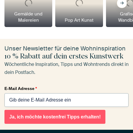
Gemälde und
Grafi
Malereien
Pop Art Kunst
Wandbi
Unser Newsletter für deine Wohninspiration
10 % Rabatt auf dein erstes Kunstwerk
Wöchentliche Inspiration, Tipps und Wohntrends direkt in
dein Postfach.
E-Mail Adresse
*
Ja, ich möchte kostenfrei Tipps erhalten!