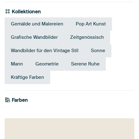
Kollektionen
Gemälde und Malereien
Pop Art Kunst
Grafische Wandbilder
Zeitgenössisch
Wandbilder für den Vintage Stil
Sonne
Mann
Geometrie
Serene Ruhe
Kräftige Farben
Farben
Rosa
Grau
Gelb
Anthrazit
Bronze
Mauve
Flieder
Braun
Orange
Gold