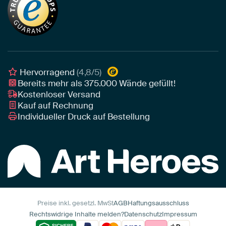
Tapete
Akustik-Tipps
Unser Team
Leinwand
Tipps von unseren Botschaftern
Botschafter
Leinwand für draußen
Individuelle Einrichtungsberatung
Awards und Preise
Poster
Geschäftskunden
Gerahmtes Poster
Interior Designer Programm
Hervorragend
(4,8/5)
Art Heroes App
Bereits mehr als
375.000
Wände gefüllt!
Kostenloser Versand
Kauf auf Rechnung
Individueller Druck auf Bestellung
Preise inkl. gesetzl. MwSt
AGB
Haftungsausschluss
Rechtswidrige Inhalte melden?
Datenschutz
Impressum