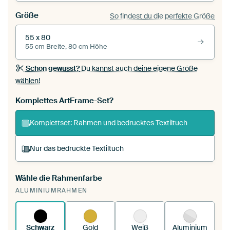
Größe
So findest du die perfekte Größe
55 x 80
55 cm Breite, 80 cm Höhe
Schon gewusst?
Du kannst auch deine eigene Größe
wählen!
Komplettes ArtFrame-Set?
Komplettset: Rahmen und bedrucktes Textiltuch
Nur das bedruckte Textiltuch
Wähle die Rahmenfarbe
Du spannst einen wechselbaren Textiltuch in
ALUMINIUMRAHMEN
deinen vorhandenen ArtFrame™.
So
funktioniert es.
Schwarz
Gold
Weiß
Aluminium