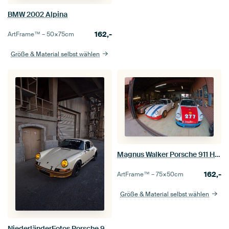
BMW 2002 Alpina
162,-
ArtFrame™ –
50×75
cm
Größe & Material selbst wählen
Magnus Walker Porsche 911 Hot Rods
162,-
ArtFrame™ –
75×50
cm
Größe & Material selbst wählen
NiederländerFotos Porsche 911 Hot Rod