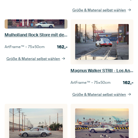
Größe & Material selbst wählen
Mulholland Rock Store mit dem HolländerFotos | Magnus 911
162,-
ArtFrame™ –
75×50
cm
Größe & Material selbst wählen
Magnus Walker STRII - Los Angeles
162,-
ArtFrame™ –
75×50
cm
Größe & Material selbst wählen