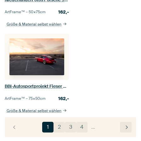
162,-
ArtFrame™ –
50×75
cm
Größe & Material selbst wählen
BBI-Autosportprojekt Fieser Porsche 911
162,-
ArtFrame™ –
75×50
cm
Größe & Material selbst wählen
1
2
3
4
…