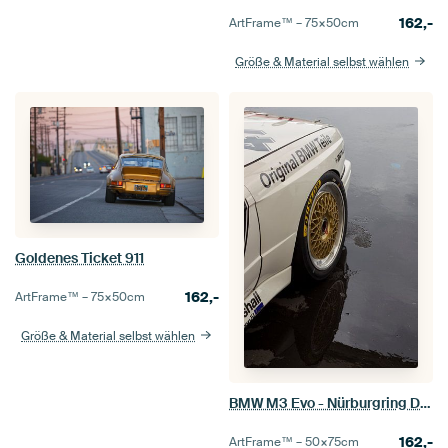
162,-
ArtFrame™ –
75×50
cm
Größe & Material selbst wählen
Goldenes Ticket 911
162,-
ArtFrame™ –
75×50
cm
Größe & Material selbst wählen
BMW M3 Evo - Nürburgring Deutschland
162,-
ArtFrame™ –
50×75
cm