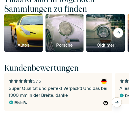
Sammlungen zu finden
Autos
Porsche
Oldtimer
Kundenbewertungen
5 / 5
Super Qualität und perfekt Verpackt! Und das bei
Alle
1300 mm in der Breite, danke
D
Maik R.