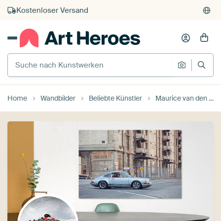
Kauf auf Rechnung
Individueller Druck auf Bestellung
Suche nach Kunstwerken
Suche na
Home
Wandbilder
Beliebte Künstler
Maurice van den Tillaard