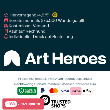
Poster
Geschäftskunden
Gerahmtes Poster
Interior Designer Programm
Hervorragend
(4,8/5)
Art Heroes App
Bereits mehr als
375.000
Wände gefüllt!
Kostenloser Versand
Kauf auf Rechnung
Individueller Druck auf Bestellung
Preise inkl. gesetzl. MwSt
AGB
Haftungsausschluss
Rechtswidrige Inhalte melden?
Datenschutz
Impressum
10%
Jetzt sparen