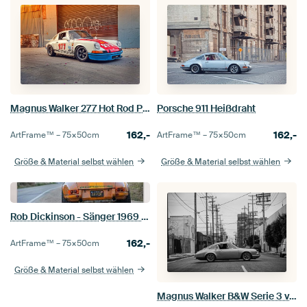
Magnus Walker 277 Hot Rod Porsche 911
Porsche 911 Heißdraht
162,-
162,-
ArtFrame™ –
75×50
cm
ArtFrame™ –
75×50
cm
Größe & Material selbst wählen
Größe & Material selbst wählen
Rob Dickinson - Sänger 1969 Porsche 911 Hot Rod
162,-
ArtFrame™ –
75×50
cm
Größe & Material selbst wählen
Magnus Walker B&W Serie 3 von 3