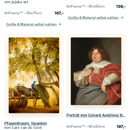
von
jejaka art
139,-
ArtFrame™ –
60×60
cm
167,-
ArtFrame™ –
65×75
cm
Größe & Material selbst wählen
Größe & Material selbst wählen
Porträt von Gerard Andriesz Bicker, Bartholomeus van der Helst
Pfauentraum, Spanien
197,-
ArtFrame™ –
60×80
cm
von
Lars van de Goor