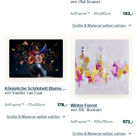
von
Olaf Kramer
163,-
ArtFrame™ –
60×60
cm
Größe & Material selbst wählen
Königliche Schönheit Blume Stillleben
von
Sander van Laar
178,-
ArtFrame™ –
70×50
cm
Winter Forest
von
MK Abstrakt
Größe & Material selbst wählen
572,-
ArtFrame™ –
105×110
cm
Größe & Material selbst wählen