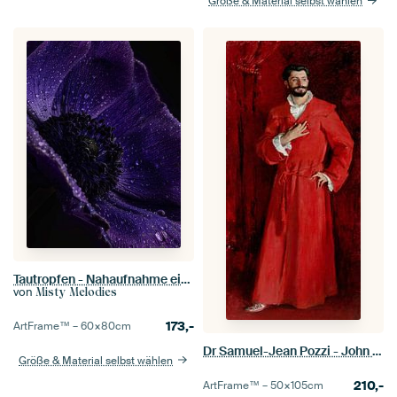
Größe & Material selbst wählen
Tautropfen - Nahaufnahme einer violetten Annemone-Blüte
von
Misty Melodies
173,-
ArtFrame™ –
60×80
cm
Dr Samuel-Jean Pozzi - John Singer Sargent
Größe & Material selbst wählen
210,-
ArtFrame™ –
50×105
cm