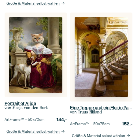
Größe & Material selbst wählen
Portrait of Alida
Eine Treppe und ein Flur in Pariser Atmosphären
von
Marja van den Hurk
von
Truus Nijland
144,-
ArtFrame™ –
50×70
cm
152,-
ArtFrame™ –
50×75
cm
Größe & Material selbst wählen
Größe & Material selbst wählen