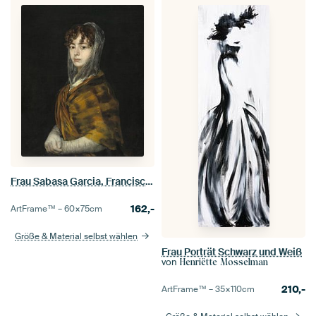
Frau Sabasa Garcia, Francisco de Goya
162,-
ArtFrame™ –
60×75
cm
Größe & Material selbst wählen
Frau Porträt Schwarz und Weiß
von
Henriëtte Mosselman
210,-
ArtFrame™ –
35×110
cm