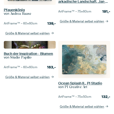
arkadische Landschaft, Jan Willem Pieneman
Pfauenkönig
191,-
ArtFrame™ –
75×60
cm
von
Andrea Haase
Größe & Material selbst wählen
139,-
ArtFrame™ –
60×60
cm
Größe & Material selbst wählen
Buch der Inspiration - Blumen
von
Studio Papilio
163,-
ArtFrame™ –
60×60
cm
Größe & Material selbst wählen
Ocean Splash II., PI Studio
von
PI Creative Art
132,-
ArtFrame™ –
75×50
cm
Größe & Material selbst wählen