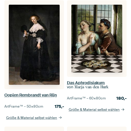
Das Aphrodisiakum
von
Marja van den Hurk
Oopjen Rembrandt van Rijn
180,-
ArtFrame™ –
60×80
cm
175,-
ArtFrame™ –
50×80
cm
Größe & Material selbst wählen
Größe & Material selbst wählen