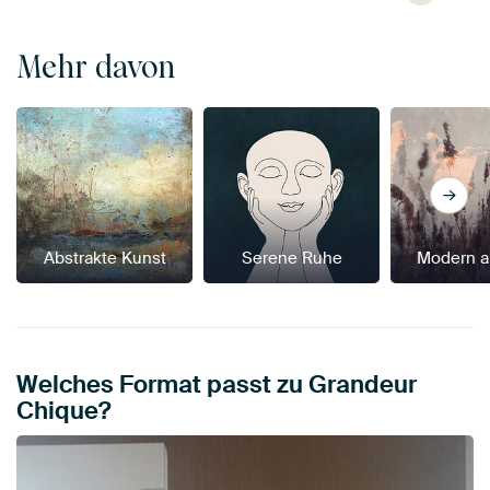
Mehr davon
Abstrakte Kunst
Serene Ruhe
Modern a
Welches Format passt zu Grandeur
Chique?