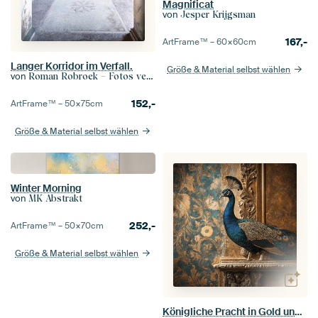
Magnificat
von
Jesper Krijgsman
167,-
ArtFrame™ –
60×60
cm
Langer Korridor im Verfall.
Größe & Material selbst wählen
von
Roman Robroek – Fotos verlassener Gebäude
152,-
ArtFrame™ –
50×75
cm
Größe & Material selbst wählen
Winter Morning
von
MK Abstrakt
252,-
ArtFrame™ –
50×70
cm
Größe & Material selbst wählen
Königliche Pracht in Gold und Blau