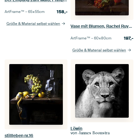
158,-
ArtFrame™ –
65×55
cm
Größe & Material selbst wählen
Vase mit Blumen, Rachel Ruysch
197,-
ArtFrame™ –
60×80
cm
Größe & Material selbst wählen
Löwin
von
Jannes Boonstra
stillleben nr.16