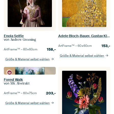
Enola Selfie
Adele Bloch-Bauer, Gustav Klimt
von
Andrew Greening
153,-
ArtFrame™ –
60×60
cm
158,-
ArtFrame™ –
60×60
cm
Größe & Material selbst wählen
Größe & Material selbst wählen
Forest Walk
von
MK Abstrakt
203,-
ArtFrame™ –
60×75
cm
Größe & Material selbst wählen