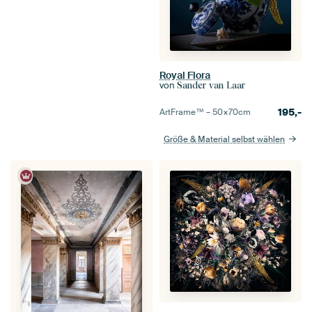
Royal Flora
von
Sander van Laar
195,-
ArtFrame™ –
50×70
cm
Größe & Material selbst wählen