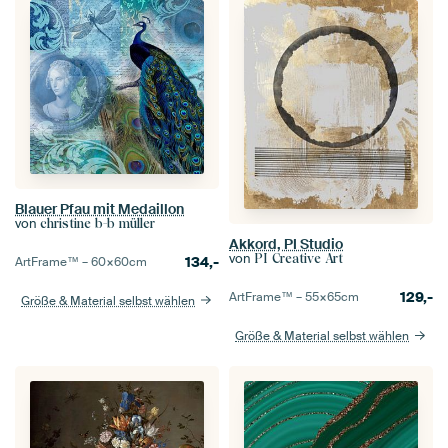
Blauer Pfau mit Medaillon
von
christine b-b müller
Akkord, PI Studio
von
PI Creative Art
134,-
ArtFrame™ –
60×60
cm
129,-
ArtFrame™ –
55×65
cm
Größe & Material selbst wählen
Größe & Material selbst wählen