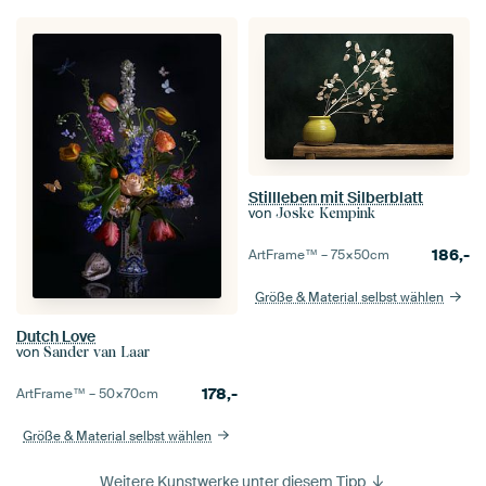
Stillleben mit Silberblatt
von
Joske Kempink
186,-
ArtFrame™ –
75×50
cm
Größe & Material selbst wählen
Dutch Love
von
Sander van Laar
178,-
ArtFrame™ –
50×70
cm
Größe & Material selbst wählen
Weitere Kunstwerke unter diesem Tipp