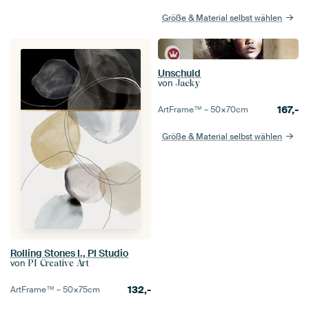
Größe & Material selbst wählen
Unschuld
von
Jacky
167,-
ArtFrame™ –
50×70
cm
Größe & Material selbst wählen
Rolling Stones I., PI Studio
von
PI Creative Art
132,-
ArtFrame™ –
50×75
cm