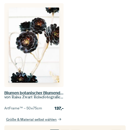
Blumen botanischer Blumendruck
von
Raisa Zwart Reisefotografiedrucke
137,-
ArtFrame™ –
50×75
cm
Größe & Material selbst wählen