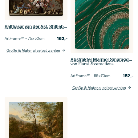
Balthasar van der Ast, Stillleben mit Obstkorb, eine Vase mit Blumen und Muscheln
162,-
ArtFrame™ –
75×50
cm
Größe & Material selbst wählen
Abstrakter Marmor Smaragdgrün Gold Achat Deko Chic
von
Floral Abstractions
152,-
ArtFrame™ –
55×70
cm
Größe & Material selbst wählen