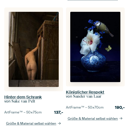
Königlicher Respekt
von
Sander van Laar
Hinter dem Schrank
von
Sake van Pelt
190,-
ArtFrame™ –
50×70
cm
137,-
ArtFrame™ –
50×75
cm
Größe & Material selbst wählen
Größe & Material selbst wählen