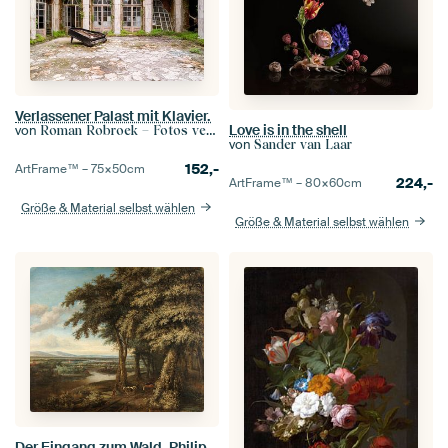
Verlassener Palast mit Klavier.
Love is in the shell
von
Roman Robroek – Fotos verlassener Gebäude
von
Sander van Laar
152,-
ArtFrame™ –
75×50
cm
224,-
ArtFrame™ –
80×60
cm
Größe & Material selbst wählen
Größe & Material selbst wählen
Der Eingang zum Wald, Philips Koninck