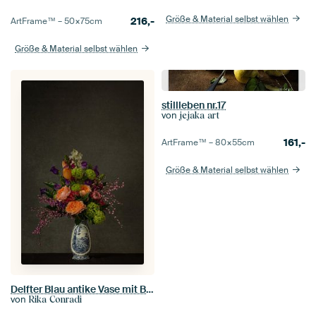
Größe & Material selbst wählen
216,-
ArtFrame™ –
50×75
cm
Größe & Material selbst wählen
stillleben nr.17
von
jejaka art
161,-
ArtFrame™ –
80×55
cm
Größe & Material selbst wählen
Delfter Blau antike Vase mit Blumenstrauß
von
Rika Conradi