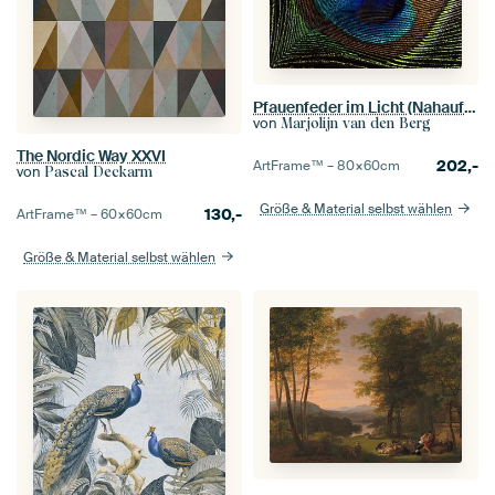
Pfauenfeder im Licht (Nahaufnahme)
von
Marjolijn van den Berg
The Nordic Way XXVI
202,-
ArtFrame™ –
80×60
cm
von
Pascal Deckarm
Größe & Material selbst wählen
130,-
ArtFrame™ –
60×60
cm
Größe & Material selbst wählen