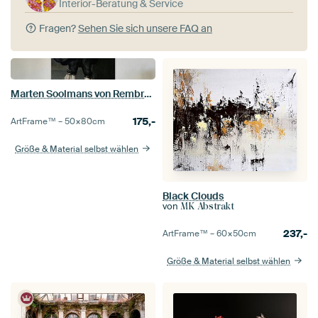
Interior-Beratung & Service
Fragen?
Sehen Sie sich unsere FAQ an
Marten Soolmans von Rembrandt van Rijn
175,-
ArtFrame™ –
50×80
cm
Größe & Material selbst wählen
Black Clouds
von
MK Abstrakt
237,-
ArtFrame™ –
60×50
cm
Größe & Material selbst wählen