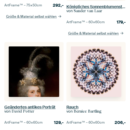
292,-
ArtFrame™ –
75×50
cm
Königliches Sonnenblumenstillleben Ode an Vincent van Gogh
von
Sander van Laar
Größe & Material selbst wählen
179,-
ArtFrame™ –
60×60
cm
Größe & Material selbst wählen
Geändertes antikes Porträt
Rauch
von
von
David Potter
Bernice Bartling
129,-
206,-
ArtFrame™ –
60×60
cm
ArtFrame™ –
60×60
cm