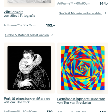
144,-
ArtFrame™ –
60×60
cm
Zärtlichkeit
Größe & Material selbst wählen
von
Affect Fotografie
152,-
ArtFrame™ –
50×75
cm
Größe & Material selbst wählen
Porträt eines jungen Mannes
Gemälde Kippbare Quadrate
von
Zoë Hoetmer
von
Ton van Breukelen
139,-
ArtFrame™ –
60×60
cm