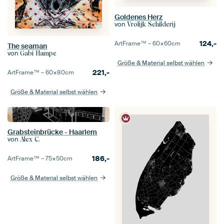
Goldenes Herz
von
Vrolijk Schilderij
124,-
ArtFrame™ –
60×60
cm
The seaman
von
Gabi Hampe
Größe & Material selbst wählen
221,-
ArtFrame™ –
60×80
cm
Größe & Material selbst wählen
Grabsteinbrücke - Haarlem
von
Alex C.
186,-
ArtFrame™ –
75×50
cm
Größe & Material selbst wählen