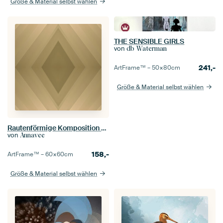
Größe & Material selbst wählen
THE SENSIBLE GIRLS
von
db Waterman
241,-
ArtFrame™ –
50×80
cm
Größe & Material selbst wählen
Rautenförmige Komposition eines Voile-Vorhangs in verschiedenen Beige- und Brauntönen
von
Annavee
158,-
ArtFrame™ –
60×60
cm
Größe & Material selbst wählen