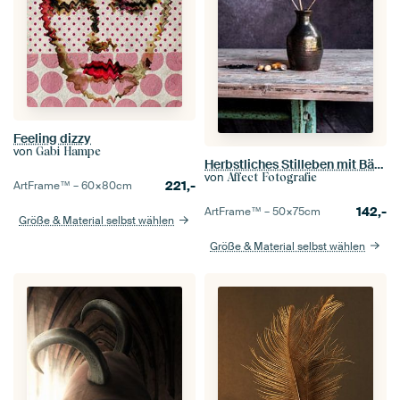
Feeling dizzy
von
Gabi Hampe
Herbstliches Stilleben mit Bärenklaue und Eicheln
von
Affect Fotografie
221,-
ArtFrame™ –
60×80
cm
142,-
ArtFrame™ –
50×75
cm
Größe & Material selbst wählen
Größe & Material selbst wählen