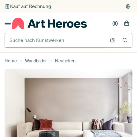
Kauf auf Rechnung
Individueller Druck auf Bestellung
Suche nach Kunstwerken
Suche na
Home
Wandbilder
Neuheiten