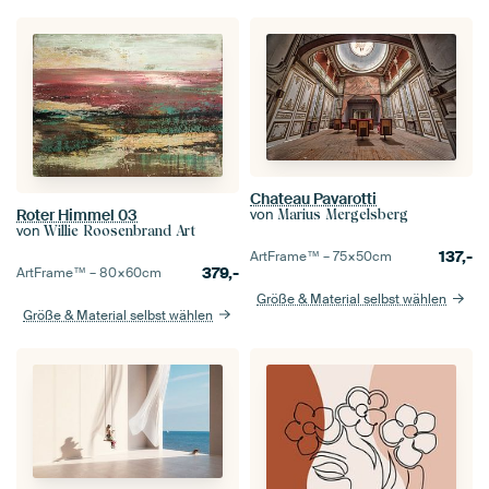
Chateau Pavarotti
Roter Himmel 03
von
Marius Mergelsberg
von
Willie Roosenbrand Art
137,-
ArtFrame™ –
75×50
cm
379,-
ArtFrame™ –
80×60
cm
Größe & Material selbst wählen
Größe & Material selbst wählen