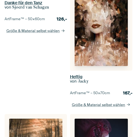
Danke für den Tanz
von
Sjoerd van Schagen
126,-
ArtFrame™ –
50×60
cm
Größe & Material selbst wählen
Heftig
von
Jacky
167,-
ArtFrame™ –
50×70
cm
Größe & Material selbst wählen