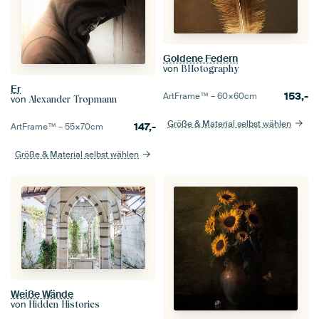
Goldene Federn
von
BHotography
Er
153,-
ArtFrame™ –
60×60
cm
von
Alexander Tropmann
Größe & Material selbst wählen
147,-
ArtFrame™ –
55×70
cm
Größe & Material selbst wählen
Weiße Wände
von
Hidden Histories