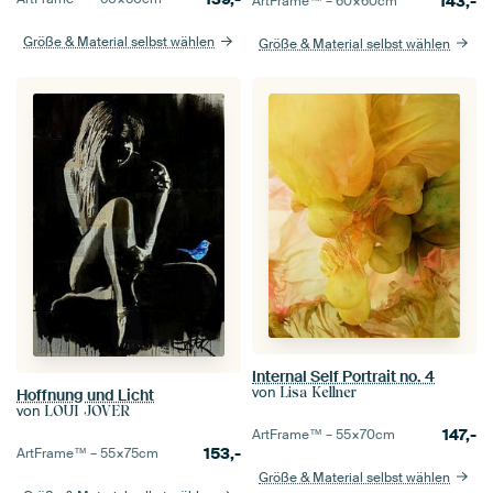
143,-
ArtFrame™ –
60×60
cm
Größe & Material selbst wählen
Größe & Material selbst wählen
Internal Self Portrait no. 4
von
Lisa Kellner
Hoffnung und Licht
von
LOUI JOVER
147,-
ArtFrame™ –
55×70
cm
153,-
ArtFrame™ –
55×75
cm
Größe & Material selbst wählen