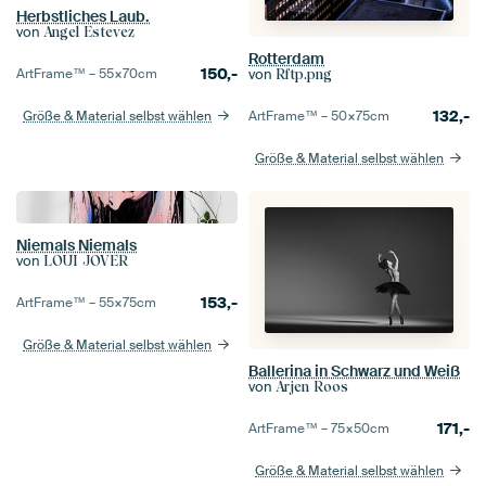
Herbstliches Laub.
von
Angel Estevez
Rotterdam
150,-
ArtFrame™ –
55×70
cm
von
Rftp.png
132,-
Größe & Material selbst wählen
ArtFrame™ –
50×75
cm
Größe & Material selbst wählen
Niemals Niemals
von
LOUI JOVER
153,-
ArtFrame™ –
55×75
cm
Größe & Material selbst wählen
Ballerina in Schwarz und Weiß
von
Arjen Roos
171,-
ArtFrame™ –
75×50
cm
Größe & Material selbst wählen