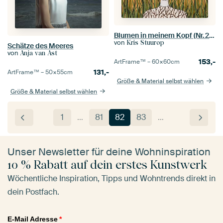
Blumen in meinem Kopf (Nr.2020-17)
von
Kris Stuurop
Schätze des Meeres
von
Anja van Ast
153,-
ArtFrame™ –
60×60
cm
131,-
ArtFrame™ –
50×55
cm
Größe & Material selbst wählen
Größe & Material selbst wählen
1
…
81
82
83
…
Unser Newsletter für deine Wohninspiration
10 % Rabatt auf dein erstes Kunstwerk
Wöchentliche Inspiration, Tipps und Wohntrends direkt in
dein Postfach.
E-Mail Adresse
*