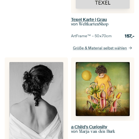
Texel Karte | Grau
von
WeltkartenShop
157,-
ArtFrame™ –
50×70
cm
Größe & Material selbst wählen
a Child's Curiosity
von
Marja van den Hurk