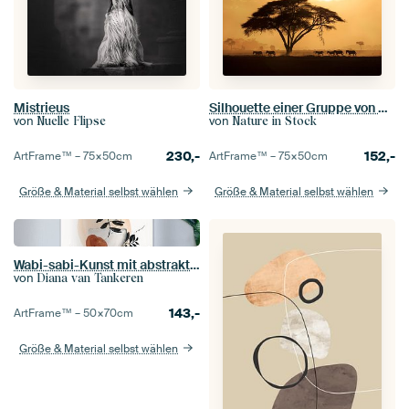
Mistrieus
Silhouette einer Gruppe von Zebras (Equus quagga burchellii), die bei Sonnenuntergang an einem große
von
von
Nuelle Flipse
Nature in Stock
230,-
152,-
ArtFrame™ –
75×50
cm
ArtFrame™ –
75×50
cm
Größe & Material selbst wählen
Größe & Material selbst wählen
Wabi-sabi-Kunst mit abstrakten Formen
von
Diana van Tankeren
143,-
ArtFrame™ –
50×70
cm
Größe & Material selbst wählen