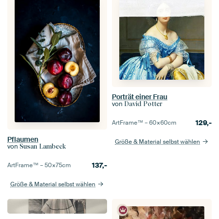
Porträt einer Frau
von
David Potter
129,-
ArtFrame™ –
60×60
cm
Pflaumen
Größe & Material selbst wählen
von
Susan Lambeck
137,-
ArtFrame™ –
50×75
cm
Größe & Material selbst wählen