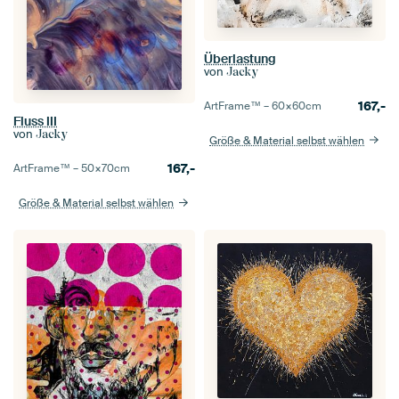
Überlastung
von
Jacky
167,-
ArtFrame™ –
60×60
cm
Fluss III
von
Jacky
Größe & Material selbst wählen
167,-
ArtFrame™ –
50×70
cm
Größe & Material selbst wählen