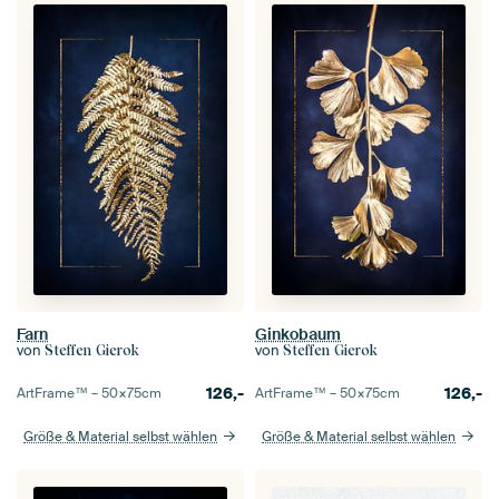
Farn
Ginkobaum
von
von
Steffen Gierok
Steffen Gierok
126,-
126,-
ArtFrame™ –
50×75
cm
ArtFrame™ –
50×75
cm
Größe & Material selbst wählen
Größe & Material selbst wählen