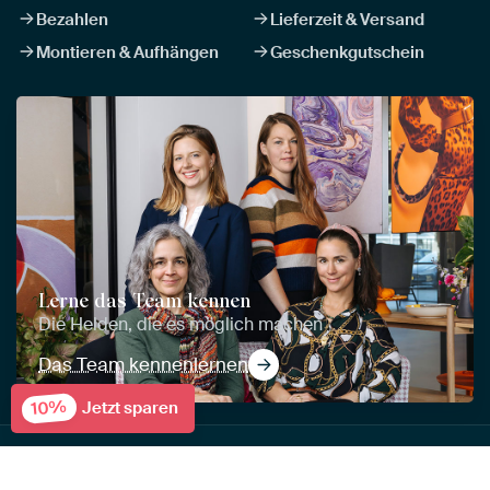
Bezahlen
Lieferzeit & Versand
Montieren & Aufhängen
Geschenkgutschein
Lerne das Team kennen
Die Helden, die es möglich machen
Das Team kennenlernen
10%
Jetzt sparen
Kunstwerke