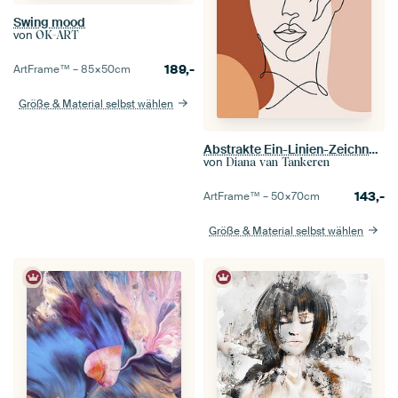
Swing mood
von
OK-ART
189,-
ArtFrame™ –
85×50
cm
Größe & Material selbst wählen
Abstrakte Ein-Linien-Zeichnung Gesicht Frau mit Blumen
von
Diana van Tankeren
143,-
ArtFrame™ –
50×70
cm
Größe & Material selbst wählen