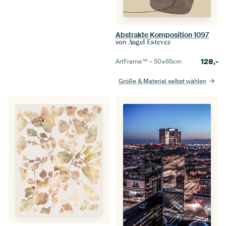
Abstrakte Komposition 1097
von
Angel Estevez
128,-
ArtFrame™ –
50×65
cm
Größe & Material selbst wählen