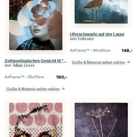
Uferschnepfe auf der Lauer
von
Volwater
148,-
ArtFrame™ –
80×60
cm
Zeitgenössisches Gesicht III "A flexa
Größe & Material selbst wählen
von
Julian Cross
180,-
ArtFrame™ –
55×70
cm
Größe & Material selbst wählen