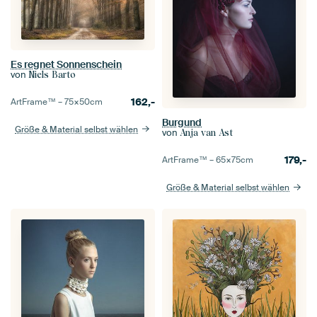
Es regnet Sonnenschein
von
Niels Barto
162,-
ArtFrame™ –
75×50
cm
Burgund
Größe & Material selbst wählen
von
Anja van Ast
179,-
ArtFrame™ –
65×75
cm
Größe & Material selbst wählen