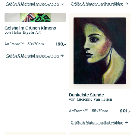
Größe & Material selbst wählen
Größe & Material selbst wählen
Geisha im Grünen Kimono
von
Helia Tayebi Art
160,-
ArtFrame™ –
50×70
cm
Größe & Material selbst wählen
Dunkelste Stunde
von
Lucienne van Leijen
201,-
ArtFrame™ –
55×70
cm
Größe & Material selbst wählen