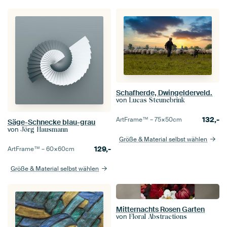
Schafherde, Dwingelderveld.
von
Lucas Steunebrink
132,-
ArtFrame™ –
75×50
cm
Säge-Schnecke blau-grau
von
Jörg Hausmann
Größe & Material selbst wählen
129,-
ArtFrame™ –
60×60
cm
Größe & Material selbst wählen
Mitternachts Rosen Garten
von
Floral Abstractions