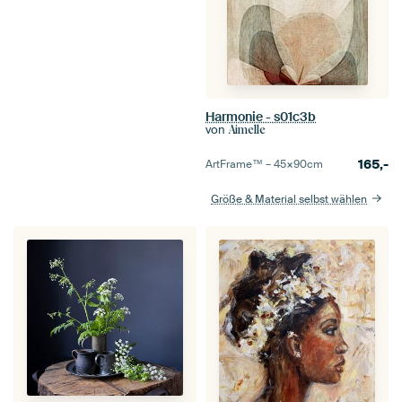
Harmonie - s01c3b
von
Aimelle
165,-
ArtFrame™ –
45×90
cm
Größe & Material selbst wählen