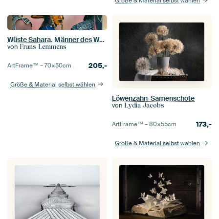
Größe & Material selbst wählen
Wüste Sahara. Männer des Wodaabe-Stammes beim Geerewol-Festival versöhnt.
von
Frans Lemmens
205,-
ArtFrame™ –
70×50
cm
Größe & Material selbst wählen
Löwenzahn-Samenschote
von
Lydia Jacobs
173,-
ArtFrame™ –
80×55
cm
Größe & Material selbst wählen