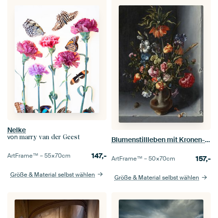
Nelke
von
marry van der Geest
Blumenstillleben mit Kronen-Kaiserfalter in einer Steinnische, Jacob Vosmaer
147,-
ArtFrame™ –
55×70
cm
157,-
ArtFrame™ –
50×70
cm
Größe & Material selbst wählen
Größe & Material selbst wählen