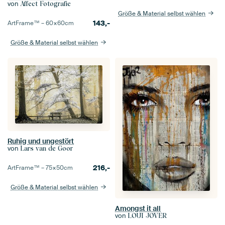
von
Affect Fotografie
Größe & Material selbst wählen
143,-
ArtFrame™ –
60×60
cm
Größe & Material selbst wählen
Ruhig und ungestört
von
Lars van de Goor
216,-
ArtFrame™ –
75×50
cm
Größe & Material selbst wählen
Amongst it all
von
LOUI JOVER