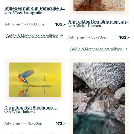
Stilleben mit Kuh-Petersilie und Zinn auf Holz [quadratisch].
von
Affect Fotografie
Abstraktes Gemälde einer afrikanischen Frau
163,-
ArtFrame™ –
60×60
cm
von
Mieke Daenen
Größe & Material selbst wählen
163,-
ArtFrame™ –
55×70
cm
Größe & Material selbst wählen
Die ultimative Berührung ...
von
Wim Hufkens
173,-
ArtFrame™ –
75×50
cm