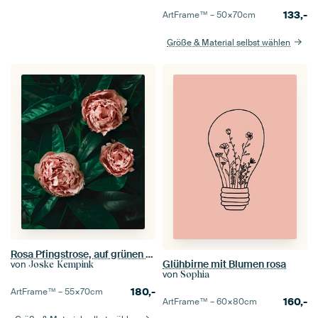
133,-
ArtFrame™ –
50×70
cm
Größe & Material selbst wählen
Rosa Pfingstrose, auf grünen Blättern
Glühbirne mit Blumen rosa
von
Joske Kempink
von
Sophia
180,-
ArtFrame™ –
55×70
cm
160,-
ArtFrame™ –
60×80
cm