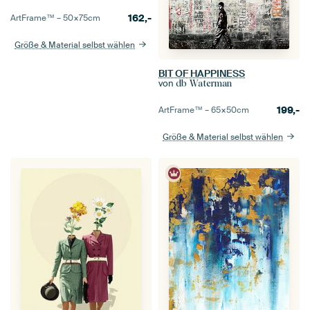
162,-
ArtFrame™ –
50×75
cm
Größe & Material selbst wählen
BIT OF HAPPINESS
von
db Waterman
199,-
ArtFrame™ –
65×50
cm
Größe & Material selbst wählen