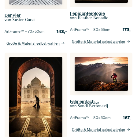
Lepidopterologie
Der Pier
von
Heather Bonadio
von
Xavier Garci
173,-
ArtFrame™ –
80×55
cm
143,-
ArtFrame™ –
70×50
cm
Größe & Material selbst wählen
Größe & Material selbst wählen
Fahr einfach ...
von
Sandi Bertoncelj
167,-
ArtFrame™ –
80×50
cm
Größe & Material selbst wählen