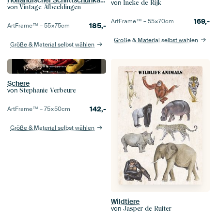
Holländischer Schlittschuhkakao. Erven Caspar Flick, Johann Georg van Caspel
von
Ineke de Rijk
von
Vintage Afbeeldingen
169,-
ArtFrame™ –
55×70
cm
185,-
ArtFrame™ –
55×75
cm
Größe & Material selbst wählen
Größe & Material selbst wählen
Schere
von
Stephanie Verbeure
142,-
ArtFrame™ –
75×50
cm
Größe & Material selbst wählen
Wildtiere
von
Jasper de Ruiter