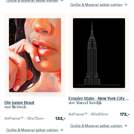
Größe & Material selbst wählen
Größe & Material selbst wählen
Empire State - New York City (USA)
Die junge Braut
von
Marcel Kerdijk
von
Nettsch .
173,-
ArtFrame™ –
60×80
cm
133,-
ArtFrame™ –
50×70
cm
Größe & Material selbst wählen
Größe & Material selbst wählen