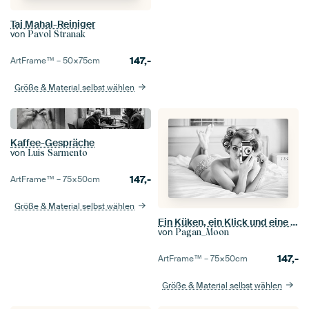
Taj Mahal-Reiniger
von
Pavol Stranak
147,-
ArtFrame™ –
50×75
cm
Größe & Material selbst wählen
Kaffee-Gespräche
von
Luis Sarmento
147,-
ArtFrame™ –
75×50
cm
Größe & Material selbst wählen
Ein Küken, ein Klick und eine Locke
von
Pagan_Moon
147,-
ArtFrame™ –
75×50
cm
Größe & Material selbst wählen