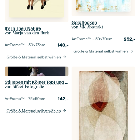
Goldflocken
von
MK Abstrakt
It's In Their Nature
von
Marja van den Hurk
252,-
ArtFrame™ –
50×70
cm
148,-
ArtFrame™ –
50×75
cm
Größe & Material selbst wählen
Größe & Material selbst wählen
Stilleben mit Kölner Topf und violetten Blumen
von
Affect Fotografie
142,-
ArtFrame™ –
75×50
cm
Größe & Material selbst wählen