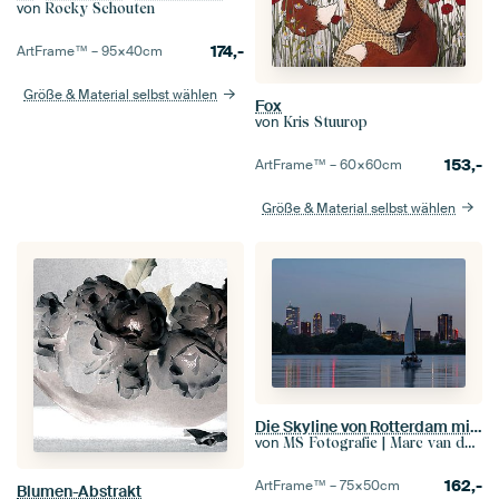
von
Rocky Schouten
174,-
ArtFrame™ –
95×40
cm
Größe & Material selbst wählen
Fox
von
Kris Stuurop
153,-
ArtFrame™ –
60×60
cm
Größe & Material selbst wählen
Die Skyline von Rotterdam mit Segelboot auf dem Kralingseplas
von
MS Fotografie | Marc van der Stelt
162,-
ArtFrame™ –
75×50
cm
Blumen-Abstrakt