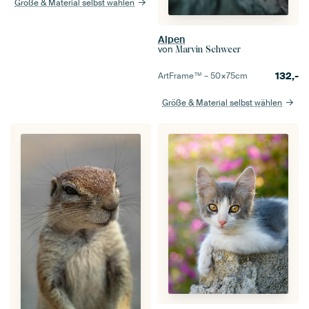
Größe & Material selbst wählen
Alpen
von
Marvin Schweer
132,-
ArtFrame™ –
50×75
cm
Größe & Material selbst wählen