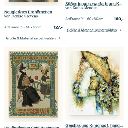
Süßes junges zweifarbiges Katzenbaby
von
Katho Menden
Neugieriges Erdhörnchen
von
Denise Stevens
160,-
ArtFrame™ –
60×80
cm
127,-
ArtFrame™ –
50×75
cm
Größe & Material selbst wählen
Größe & Material selbst wählen
Geishas und Kimonos 1. handbemaltes Porträt.