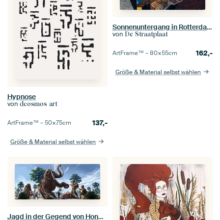
Sonnenuntergang in Rotterdam
von
De Straatplaat
162,-
ArtFrame™ –
80×55
cm
Größe & Material selbst wählen
Hypnose
von
dcosmos art
137,-
ArtFrame™ –
50×75
cm
Größe & Material selbst wählen
Jagd in der Gegend von Hondsrug!