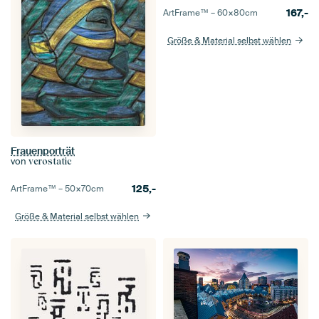
167,-
ArtFrame™ –
60×80
cm
Größe & Material selbst wählen
Frauenporträt
von
verostatic
125,-
ArtFrame™ –
50×70
cm
Größe & Material selbst wählen