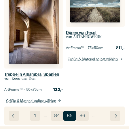
Dünen von Texel
von
ARTBERGWERK
211,-
ArtFrame™ –
75×50
cm
Größe & Material selbst wählen
Treppe in Alhambra, Spanien
von
Kees van Dun
132,-
ArtFrame™ –
50×75
cm
Größe & Material selbst wählen
1
…
84
85
86
…