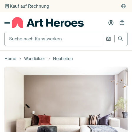
Kauf auf Rechnung
Individueller Druck auf Bestellung
Suche nach Kunstwerken
Suche na
Home
Wandbilder
Neuheiten