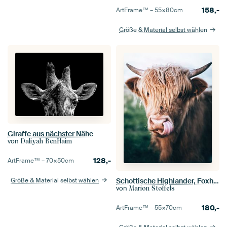
158,-
ArtFrame™ –
55×80
cm
Größe & Material selbst wählen
Giraffe aus nächster Nähe
von
Daliyah BenHaim
128,-
ArtFrame™ –
70×50
cm
Größe & Material selbst wählen
Schottische Highlander, Foxholstermeer, Groningen, Niederlande
von
Marion Stoffels
180,-
ArtFrame™ –
55×70
cm