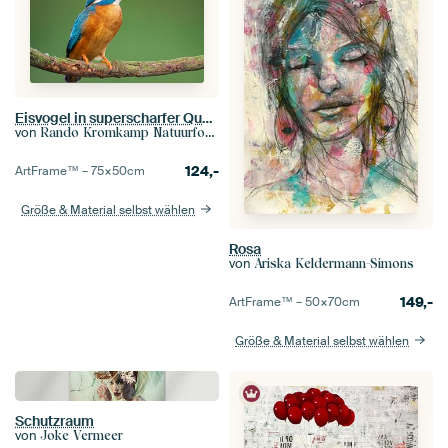
Eisvogel in superscharfer Qualität
von
Rando Kromkamp Natuurfotograaf
124,-
ArtFrame™ –
75×50
cm
Größe & Material selbst wählen
Rosa
von
Ariska Keldermann-Simons
149,-
ArtFrame™ –
50×70
cm
Größe & Material selbst wählen
Schutzraum
von
Joke Vermeer