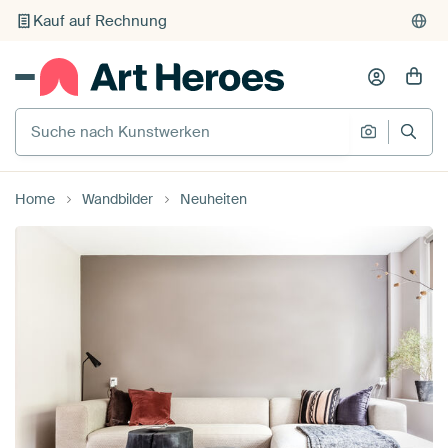
Kauf auf Rechnung
Individueller Druck auf Bestellung
Suche nach Kunstwerken
Suche na
Home
Wandbilder
Neuheiten