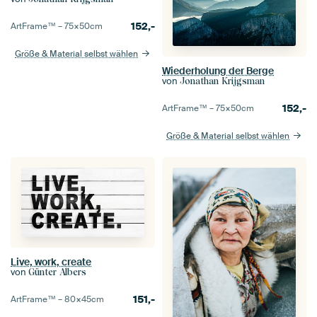
152,-
ArtFrame™ –
75×50
cm
Größe & Material selbst wählen
Wiederholung der Berge
von
Jonathan Krijgsman
152,-
ArtFrame™ –
75×50
cm
Größe & Material selbst wählen
Live, work, create
von
Günter Albers
151,-
ArtFrame™ –
80×45
cm