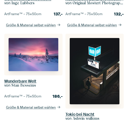
von
von
Inge Lubbers
Original Mostert Photography
137,-
132,-
ArtFrame™ –
75×50
cm
ArtFrame™ –
75×50
cm
Größe & Material selbst wählen
Größe & Material selbst wählen
Wunderbare Welt
von
Stan Bessems
186,-
ArtFrame™ –
75×50
cm
Größe & Material selbst wählen
Tokio bei Nacht
von
Ashwin wullems