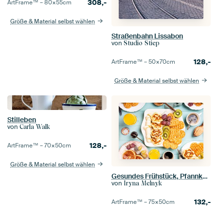
308,-
ArtFrame™ –
80×55
cm
Größe & Material selbst wählen
Straßenbahn Lissabon
von
Studio Stiep
128,-
ArtFrame™ –
50×70
cm
Größe & Material selbst wählen
Stilleben
von
Carla Walk
128,-
ArtFrame™ –
70×50
cm
Größe & Material selbst wählen
Gesundes Frühstück, Pfannkuchen und Waffeln
von
Iryna Melnyk
132,-
ArtFrame™ –
75×50
cm