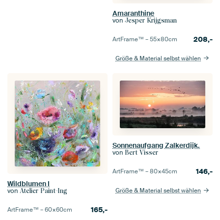
Amaranthine
von
Jesper Krijgsman
208,-
ArtFrame™ –
55×80
cm
Größe & Material selbst wählen
Sonnenaufgang Zalkerdijk.
von
Bert Visser
146,-
ArtFrame™ –
80×45
cm
Wildblumen I
von
Größe & Material selbst wählen
Atelier Paint-Ing
165,-
ArtFrame™ –
60×60
cm