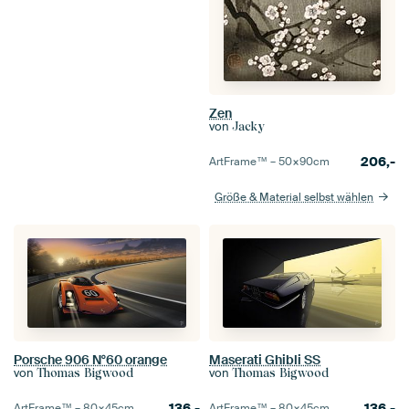
Zen
von
Jacky
206,-
ArtFrame™ –
50×90
cm
Größe & Material selbst wählen
Porsche 906 N°60 orange
Maserati Ghibli SS
von
von
Thomas Bigwood
Thomas Bigwood
136,-
136,-
ArtFrame™ –
80×45
cm
ArtFrame™ –
80×45
cm