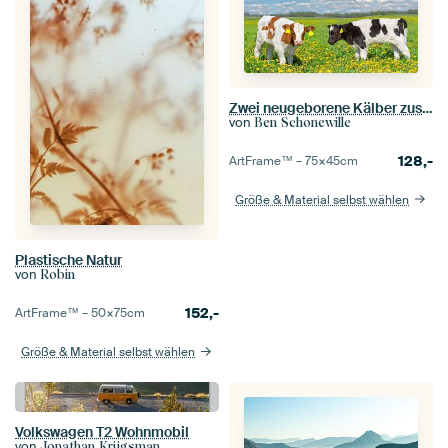
Zwei neugeborene Kälber zusammen auf einer Wiese voller Löwenzahn
von
Ben Schonewille
128,-
ArtFrame™ –
75×45
cm
Größe & Material selbst wählen
Plastische Natur
von
Robin
152,-
ArtFrame™ –
50×75
cm
Größe & Material selbst wählen
Volkswagen T2 Wohnmobil
von
Jonathan Krijgsman