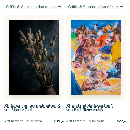
Größe & Material selbst wählen
Größe & Material selbst wählen
Stilleben mit getrocknetem Kanariengras
Strand mit Badegästen 1
von
von
Maaike Zaal
Paul Nieuwendijk
132,-
127,-
ArtFrame™ –
50×75
cm
ArtFrame™ –
50×75
cm