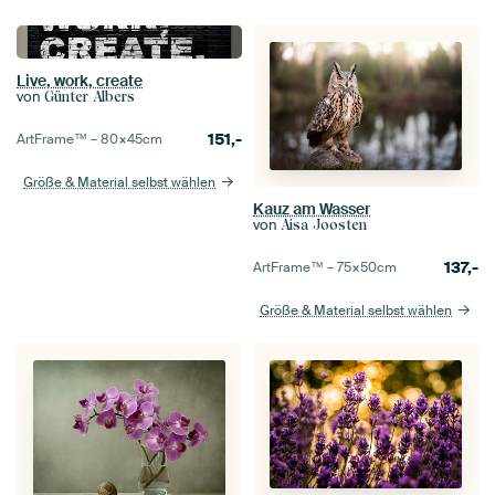
Live, work, create
von
Günter Albers
151,-
ArtFrame™ –
80×45
cm
Größe & Material selbst wählen
Kauz am Wasser
von
Aisa Joosten
137,-
ArtFrame™ –
75×50
cm
Größe & Material selbst wählen