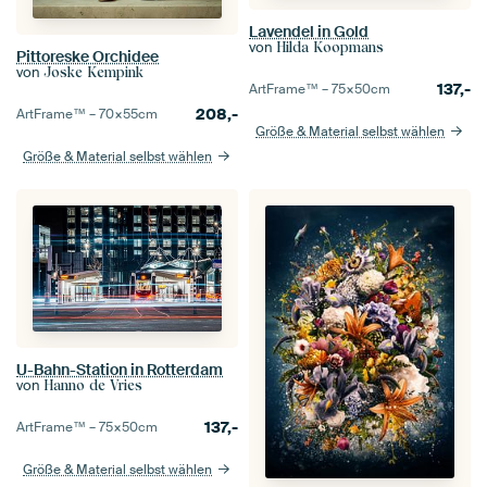
Lavendel in Gold
von
Hilda Koopmans
Pittoreske Orchidee
von
Joske Kempink
137,-
ArtFrame™ –
75×50
cm
208,-
ArtFrame™ –
70×55
cm
Größe & Material selbst wählen
Größe & Material selbst wählen
U-Bahn-Station in Rotterdam
von
Hanno de Vries
137,-
ArtFrame™ –
75×50
cm
Größe & Material selbst wählen