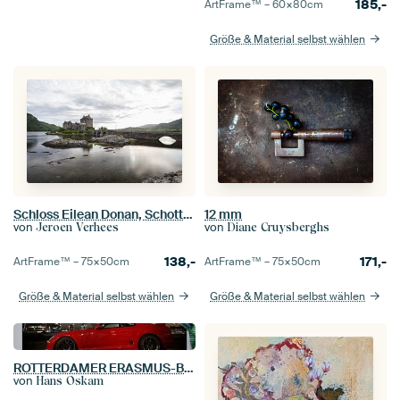
185,-
ArtFrame™ –
60×80
cm
Größe & Material selbst wählen
Schloss Eilean Donan, Schottland
12 mm
von
von
Jeroen Verhees
Diane Cruysberghs
138,-
171,-
ArtFrame™ –
75×50
cm
ArtFrame™ –
75×50
cm
Größe & Material selbst wählen
Größe & Material selbst wählen
ROTTERDAMER ERASMUS-BRÜCKE TOYOTA SUPRA MK4
von
Hans Oskam