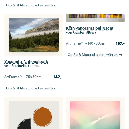
Größe & Material selbst wählen
Köln Panorama bei Nacht
von
Günter Albers
197,-
ArtFrame™ –
140×30
cm
Größe & Material selbst wählen
Yosomite-Nationalpark
von
Marinella Geerts
142,-
ArtFrame™ –
75×50
cm
Größe & Material selbst wählen