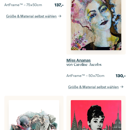
137,-
ArtFrame™ –
75×50
cm
Größe & Material selbst wählen
Miss Ananas
von
Caroline Jacobs
130,-
ArtFrame™ –
50×70
cm
Größe & Material selbst wählen