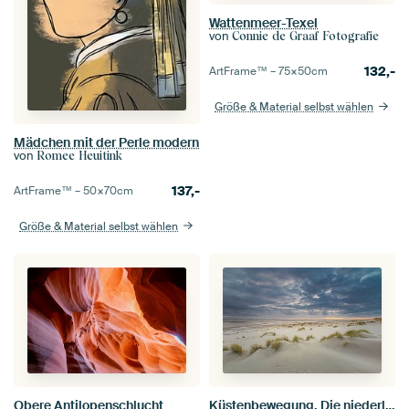
Wattenmeer-Texel
von
Connie de Graaf Fotografie
132,-
ArtFrame™ –
75×50
cm
Größe & Material selbst wählen
Mädchen mit der Perle modern
von
Romee Heuitink
137,-
ArtFrame™ –
50×70
cm
Größe & Material selbst wählen
Obere Antilopenschlucht
Küstenbewegung, Die niederländische Landschaft in Schichten