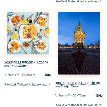
Größe & Material selbst wählen
Gesundes Frühstück, Pfannkuchen und Waffeln
von
Iryna Melnyk
129,-
ArtFrame™ –
60×60
cm
Das Rathaus von Gouda in der Blauen Stunde
Größe & Material selbst wählen
von
Marijn Alons
134,-
ArtFrame™ –
50×75
cm
Größe & Material selbst wählen