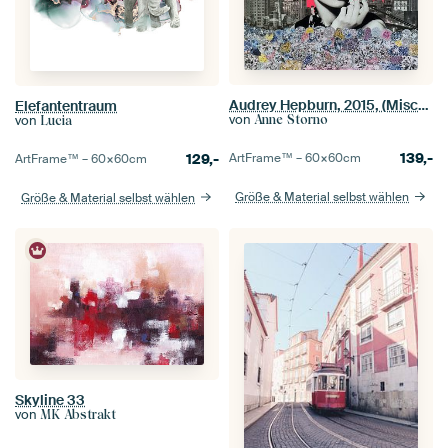
Audrey Hepburn, 2015, (Mischtechnik)
Elefantentraum
von
von
Anne Storno
Lucia
139,-
129,-
ArtFrame™ –
60×60
cm
ArtFrame™ –
60×60
cm
Größe & Material selbst wählen
Größe & Material selbst wählen
Skyline 33
von
MK Abstrakt