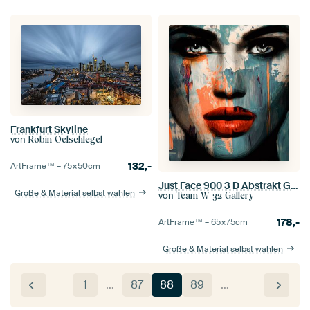
Frankfurt Skyline
von
Robin Oelschlegel
132,-
ArtFrame™ –
75×50
cm
Just Face 900 3 D Abstrakt Game
Größe & Material selbst wählen
von
Team W 32 Gallery
178,-
ArtFrame™ –
65×75
cm
Größe & Material selbst wählen
1
…
87
88
89
…