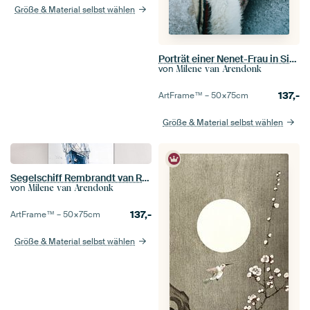
Größe & Material selbst wählen
Porträt einer Nenet-Frau in Sibirien
von
Milene van Arendonk
137,-
ArtFrame™ –
50×75
cm
Größe & Material selbst wählen
Segelschiff Rembrandt van Rijn
von
Milene van Arendonk
137,-
ArtFrame™ –
50×75
cm
Größe & Material selbst wählen