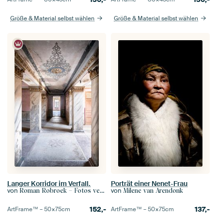
Größe & Material selbst wählen
Größe & Material selbst wählen
Langer Korridor im Verfall.
Porträt einer Nenet-Frau
von
von
Roman Robroek – Fotos verlassener Gebäude
Milene van Arendonk
152,-
137,-
ArtFrame™ –
50×75
cm
ArtFrame™ –
50×75
cm