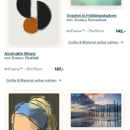
Tropfen in Frühlingsfarben
von
Jessica Berendsen
142,-
ArtFrame™ –
75×50
cm
Größe & Material selbst wählen
Abstrakte Bilanz
von
Romee Heuitink
137,-
ArtFrame™ –
50×70
cm
Größe & Material selbst wählen