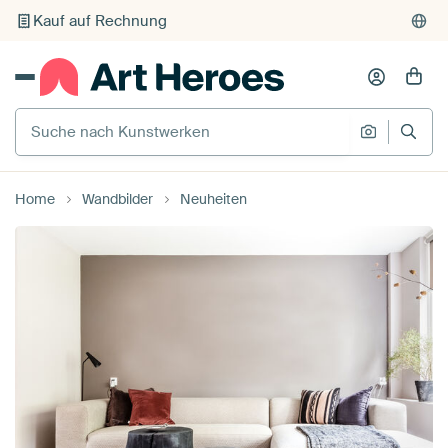
Kauf auf Rechnung
Individueller Druck auf Bestellung
Suche nach Kunstwerken
Suche na
Home
Wandbilder
Neuheiten