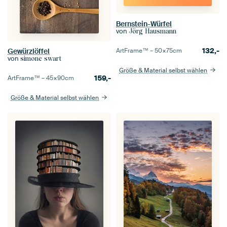
Bernstein-Würfel
von
Jörg Hausmann
132,-
Gewürzlöffel
ArtFrame™ –
50×75
cm
von
simone swart
Größe & Material selbst wählen
159,-
ArtFrame™ –
45×90
cm
Größe & Material selbst wählen