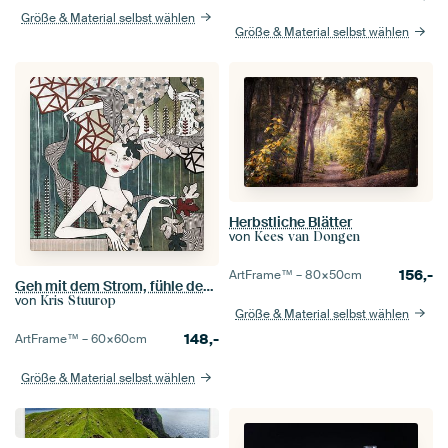
Größe & Material selbst wählen
Größe & Material selbst wählen
Herbstliche Blätter
von
Kees van Dongen
156,-
ArtFrame™ –
80×50
cm
Geh mit dem Strom, fühle den Strom, sei der Strom...
von
Kris Stuurop
Größe & Material selbst wählen
148,-
ArtFrame™ –
60×60
cm
Größe & Material selbst wählen