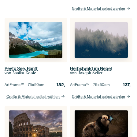
Größe & Material selbst wählen
Peyto See, Banff
Herbstwald im Nebel
von
von
Annika Koole
Joseph Selier
132,-
137,-
ArtFrame™ –
75×50
cm
ArtFrame™ –
75×50
cm
Größe & Material selbst wählen
Größe & Material selbst wählen