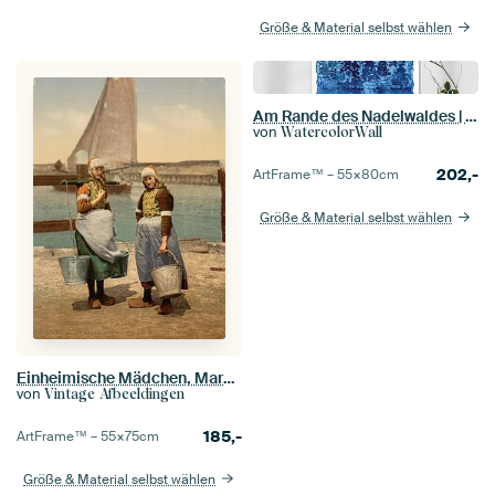
Größe & Material selbst wählen
Am Rande des Nadelwaldes | Aquarellmalerei
von
WatercolorWall
202,-
ArtFrame™ –
55×80
cm
Größe & Material selbst wählen
Einheimische Mädchen, Marken Island, Holland
von
Vintage Afbeeldingen
185,-
ArtFrame™ –
55×75
cm
Größe & Material selbst wählen