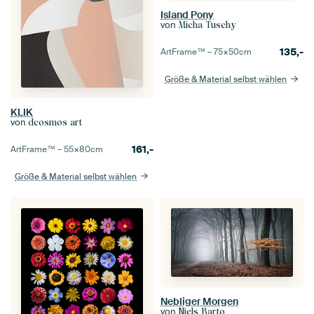
Island Pony
von
Micha Tuschy
135,-
ArtFrame™ –
75×50
cm
Größe & Material selbst wählen
KLIK
von
dcosmos art
161,-
ArtFrame™ –
55×80
cm
Größe & Material selbst wählen
Nebliger Morgen
von
Niels Barto