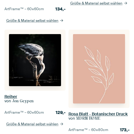
Größe & Material selbst wählen
134,-
ArtFrame™ –
60×60
cm
Größe & Material selbst wählen
Reiher
von
Jon Geypen
129,-
ArtFrame™ –
60×60
cm
Rosa Blatt - Botanischer Druck
von
MDRN HOME
Größe & Material selbst wählen
173,-
ArtFrame™ –
60×80
cm