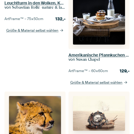
Leuchtturm in den Wolken, Kallur, Kalsoy, Färöer Inseln
von
Sebastian Rollé -nature & landscape photography
132,-
ArtFrame™ –
75×50
cm
Größe & Material selbst wählen
Amerikanische Pfannkuchen mit Heidelbeeren
von
Susan Chapel
129,-
ArtFrame™ –
60×60
cm
Größe & Material selbst wählen