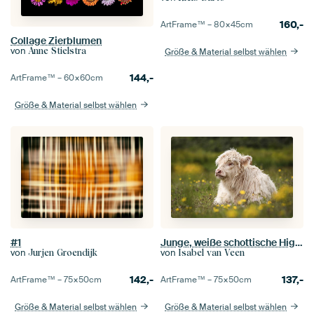
160,-
ArtFrame™ –
80×45
cm
Collage Zierblumen
von
Anne Stielstra
Größe & Material selbst wählen
144,-
ArtFrame™ –
60×60
cm
Größe & Material selbst wählen
#1
Junge, weiße schottische Highlander auf Frühlingsreise
von
von
Jurjen Groendijk
Isabel van Veen
142,-
137,-
ArtFrame™ –
75×50
cm
ArtFrame™ –
75×50
cm
Größe & Material selbst wählen
Größe & Material selbst wählen