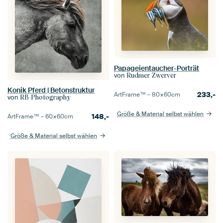
Papageientaucher-Porträt
von
Rudmer Zwerver
Konik Pferd | Betonstruktur
233,-
ArtFrame™ –
80×60
cm
von
RB-Photography
Größe & Material selbst wählen
148,-
ArtFrame™ –
60×60
cm
Größe & Material selbst wählen