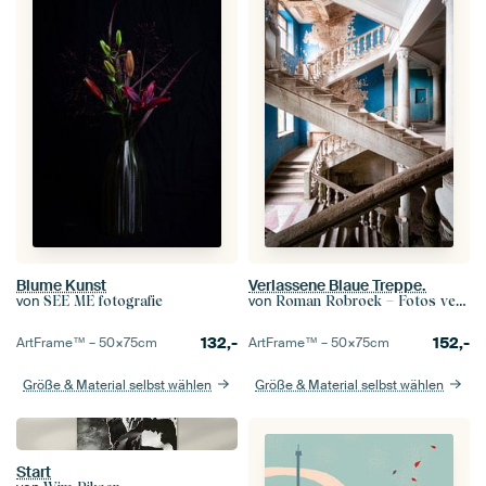
Blume Kunst
Verlassene Blaue Treppe.
von
von
SEE ME fotografie
Roman Robroek – Fotos verlassener Gebäude
132,-
152,-
ArtFrame™ –
50×75
cm
ArtFrame™ –
50×75
cm
Größe & Material selbst wählen
Größe & Material selbst wählen
Start