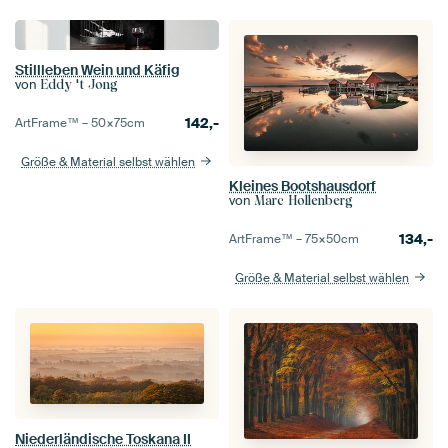
Stillleben Wein und Käfig
von
Eddy 't Jong
142,-
ArtFrame™ –
50×75
cm
Größe & Material selbst wählen
Kleines Bootshausdorf
von
Marc Hollenberg
134,-
ArtFrame™ –
75×50
cm
Größe & Material selbst wählen
Niederländische Toskana II