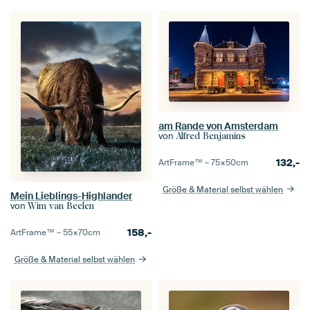
am Rande von Amsterdam
von
Alfred Benjamins
132,-
ArtFrame™ –
75×50
cm
Größe & Material selbst wählen
Mein Lieblings-Highlander
von
Wim van Beelen
158,-
ArtFrame™ –
55×70
cm
Größe & Material selbst wählen