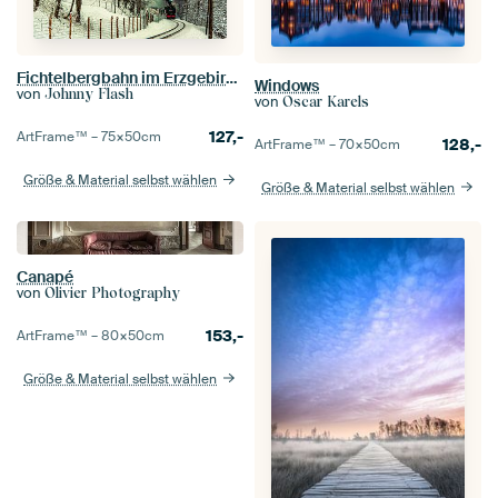
Fichtelbergbahn im Erzgebirge
Windows
von
Johnny Flash
von
Oscar Karels
127,-
ArtFrame™ –
75×50
cm
128,-
ArtFrame™ –
70×50
cm
Größe & Material selbst wählen
Größe & Material selbst wählen
Canapé
von
Olivier Photography
153,-
ArtFrame™ –
80×50
cm
Größe & Material selbst wählen