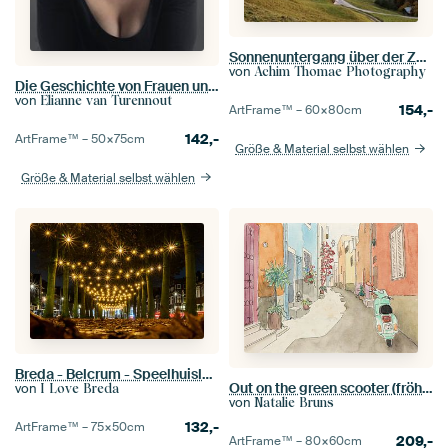
Sonnenuntergang über der Zugspitze
von
Achim Thomae Photography
Die Geschichte von Frauen und Bildung: Vom verbotenen Wissen zur Gleichberechtigung
von
Elianne van Turennout
154,-
ArtFrame™ –
60×80
cm
142,-
ArtFrame™ –
50×75
cm
Größe & Material selbst wählen
Größe & Material selbst wählen
Breda - Belcrum - Speelhuislaan
Out on the green scooter (fröhliche Aquarellmalerei enge Straße Dorf Urlaub Vespa Italien)
von
I Love Breda
von
Natalie Bruns
132,-
ArtFrame™ –
75×50
cm
209,-
ArtFrame™ –
80×60
cm