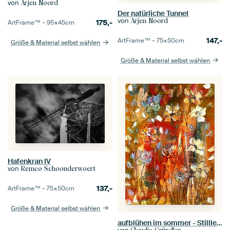
von
Arjen Noord
Der natürliche Tunnel
von
Arjen Noord
175,-
ArtFrame™ –
95×45
cm
147,-
ArtFrame™ –
75×50
cm
Größe & Material selbst wählen
Größe & Material selbst wählen
Hafenkran IV
von
Remco Schoonderwoert
137,-
ArtFrame™ –
75×50
cm
Größe & Material selbst wählen
aufblühen im sommer - Stillleben - bloei in de zomer