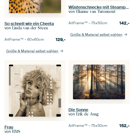
Wüstenschnecke mit Steampunk-Tönung - Faszinierende Kreativität und Anpassungsfähigkeit
von
Elianne van Turennout
142,-
ArtFrame™ –
75×50
cm
So schnell wie ein Cheeta
von
Linda van der Steen
Größe & Material selbst wählen
129,-
ArtFrame™ –
60×60
cm
Größe & Material selbst wählen
Die Sonne
von
Erik de Jong
152,-
ArtFrame™ –
75×50
cm
Frau
von
HMS