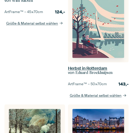
von
Wim Riksen
124,-
ArtFrame™ –
45×70
cm
Größe & Material selbst wählen
Herbst in Rotterdam
von
Eduard Broekhuijsen
143,-
ArtFrame™ –
50×70
cm
Größe & Material selbst wählen