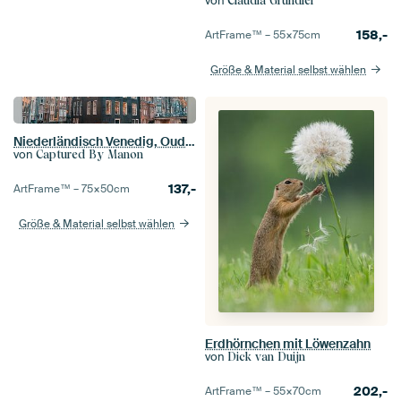
von
Claudia Gründler
158,-
ArtFrame™ –
55×75
cm
Größe & Material selbst wählen
Niederländisch Venedig, Oudezijds Voorburgwal
von
Captured By Manon
137,-
ArtFrame™ –
75×50
cm
Größe & Material selbst wählen
Erdhörnchen mit Löwenzahn
von
Dick van Duijn
202,-
ArtFrame™ –
55×70
cm