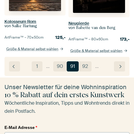
Kolosseum Rom
Neugierde
von
Salke Hartung
von
Babette van den Berg
125,-
ArtFrame™ –
70×50
cm
173,-
ArtFrame™ –
80×60
cm
Größe & Material selbst wählen
Größe & Material selbst wählen
1
…
90
91
92
…
Unser Newsletter für deine Wohninspiration
10 % Rabatt auf dein erstes Kunstwerk
Wöchentliche Inspiration, Tipps und Wohntrends direkt in
dein Postfach.
E-Mail Adresse
*