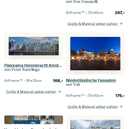
von
Don Fonzarelli
267,-
ArtFrame™ –
70×45
cm
Größe & Material selbst wählen
Panorama Herengracht Amsterdam
von
Peter Bartelings
Niederländische Fassaden
168,-
ArtFrame™ –
95×35
cm
von
Volt
Größe & Material selbst wählen
176,-
ArtFrame™ –
75×50
cm
Größe & Material selbst wählen