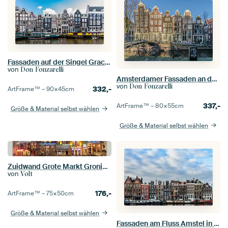
Fassaden auf der Singel Gracht in Amsterdam.
von
Don Fonzarelli
Amsterdamer Fassaden an der Brouwersgracht.
von
Don Fonzarelli
332,-
ArtFrame™ –
90×45
cm
337,-
ArtFrame™ –
80×55
cm
Größe & Material selbst wählen
Größe & Material selbst wählen
Zuidwand Grote Markt Groningen
von
Volt
176,-
ArtFrame™ –
75×50
cm
Größe & Material selbst wählen
Fassaden am Fluss Amstel in Amsterdam.