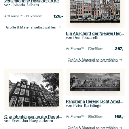
Verschiedene Fassaden in der Stadt Gouda
von
Jolanda Aalbers
129,-
ArtFrame™ –
60×60
cm
Größe & Material selbst wählen
Ein Abschnitt der Nieuwe Herengracht in Amsterdam.
von
Don Fonzarelli
267,-
ArtFrame™ –
70×45
cm
Größe & Material selbst wählen
Panorama Herengracht Amsterdam
von
Peter Bartelings
Grachtenhäuser an der Reguliersgracht in Amsterdam | schwarz und weiß
168,-
ArtFrame™ –
95×35
cm
von
Evert-Jan Hoogendoorn
Größe & Material selbst wählen