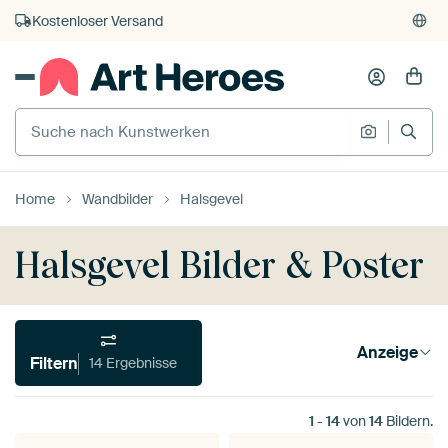
Kostenloser Versand
Kauf auf Rechnung
Individueller Druck auf Bestellung
Home
Wandbilder
Halsgevel
Halsgevel Bilder & Poster
Anzeige
Filtern
14 Ergebnisse
1
-
14
von
14
Bildern.