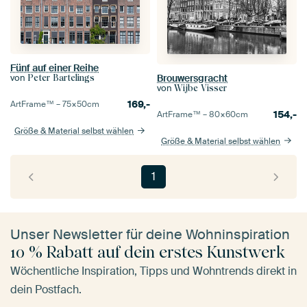
Fünf auf einer Reihe
Brouwersgracht
von
Peter Bartelings
von
Wijbe Visser
169,-
ArtFrame™ –
75×50
cm
154,-
ArtFrame™ –
80×60
cm
Größe & Material selbst wählen
Größe & Material selbst wählen
1
Unser Newsletter für deine Wohninspiration
10 % Rabatt auf dein erstes Kunstwerk
Wöchentliche Inspiration, Tipps und Wohntrends direkt in
dein Postfach.