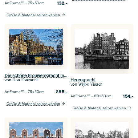
132,-
ArtFrame™ –
75×50
cm
Größe & Material selbst wählen
Die schöne Brouwersgracht in Amsterdam.
Herengracht
von
Don Fonzarelli
von
Wijbe Visser
285,-
ArtFrame™ –
75×50
cm
154,-
ArtFrame™ –
80×60
cm
Größe & Material selbst wählen
Größe & Material selbst wählen