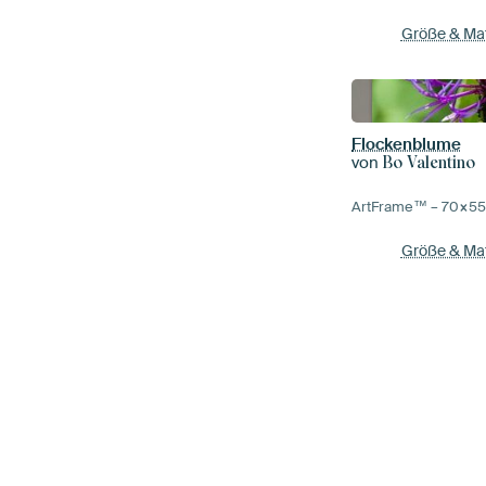
Größe & Mat
Flockenblume
von
Bo Valentino
ArtFrame™ –
70×5
Größe & Mat