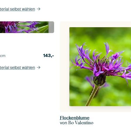
erial selbst wählen
143,-
5
cm
erial selbst wählen
Flockenblume
von
Bo Valentino