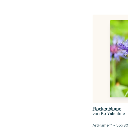
Flockenblume
von
Bo Valentino
ArtFrame™ –
55×8