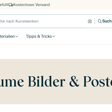
füllt
Kostenloser Versand
e nach Kunstwerken
Suche nach
Such
erialien
Tipps & Tricks
ume Bilder & Post