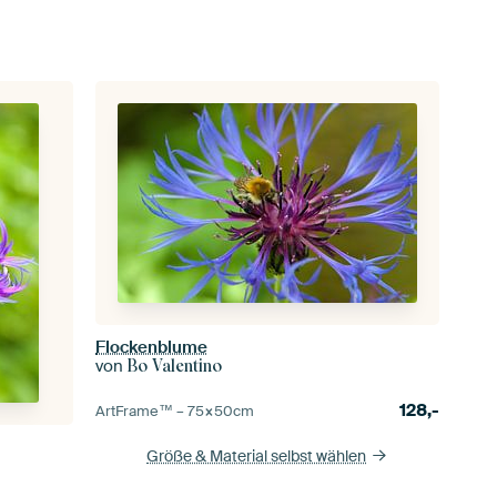
Flockenblume
von
Bo Valentino
128,-
ArtFrame™ –
75×50
cm
Größe & Material selbst wählen