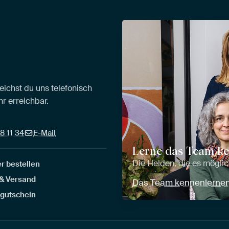
eichst du uns telefonisch
r erreichbar.
8 11 34
E-Mail
Lerne das Team k
Die Helden, die es mögl
r bestellen
 & Versand
Das Team kennenlerne
gutschein