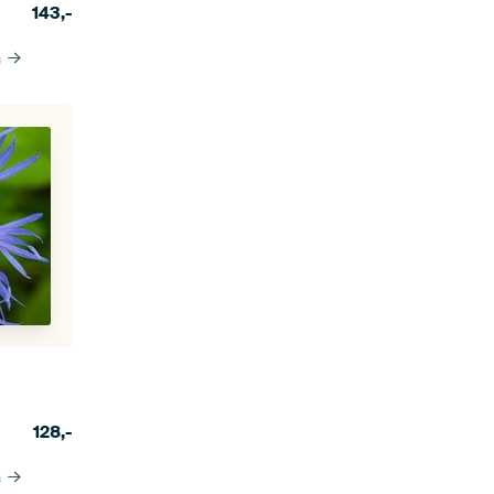
143,-
n
128,-
n