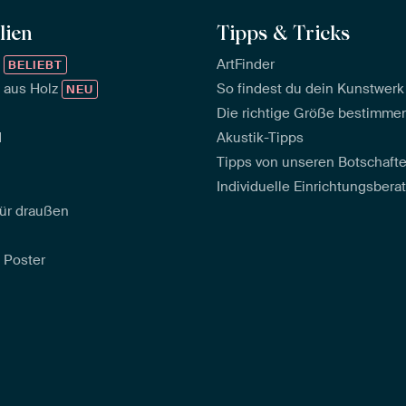
lien
Tipps & Tricks
™
ArtFinder
BELIEBT
 aus Holz
So findest du dein Kunstwerk
NEU
Die richtige Größe bestimme
d
Akustik-Tipps
Tipps von unseren Botschaft
Individuelle Einrichtungsbera
ür draußen
 Poster