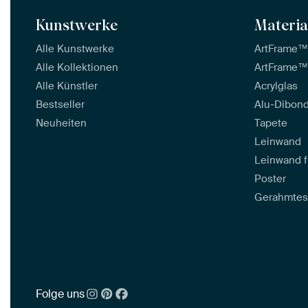
Kunstwerke
Materia
Alle Kunstwerke
ArtFrame
Alle Kollektionen
ArtFrame™
Alle Künstler
Acrylglas
Bestseller
Alu-Dibon
Neuheiten
Tapete
Leinwand
Leinwand f
Poster
Gerahmtes
Folge uns