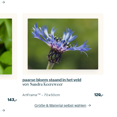
n
paarse bloem staand in het veld
von
Sandra Keereweer
129,-
ArtFrame™ –
70×50
cm
143,-
Größe & Material selbst wählen
n