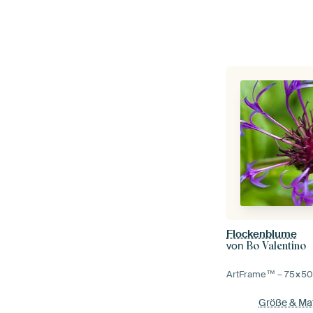
Flockenblume
von
Bo Valentino
ArtFrame™ –
75×5
Größe & Mat