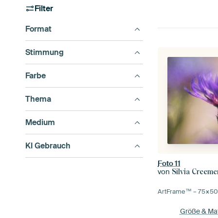
Filter
Format
Stimmung
Farbe
Thema
Medium
KI Gebrauch
Foto 11
von
Silvia Creeme
ArtFrame™ –
75×5
Größe & Mat