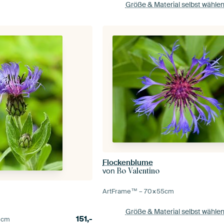
Größe & Material selbst wähle
Flockenblume
von
Bo Valentino
ArtFrame™ –
70×55
cm
Größe & Material selbst wähle
151,-
0
cm