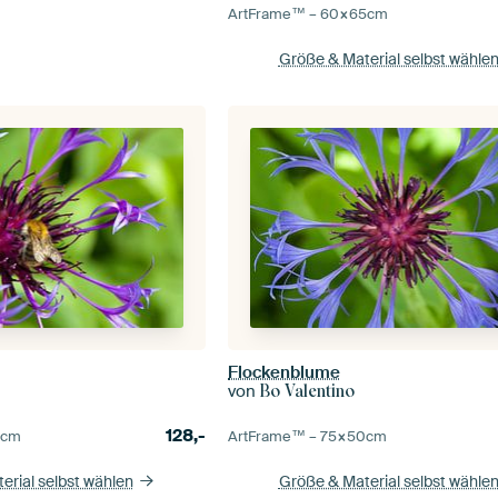
ArtFrame™ –
60×65
cm
Größe & Material selbst wähle
Flockenblume
von
Bo Valentino
128,-
0
cm
ArtFrame™ –
75×50
cm
erial selbst wählen
Größe & Material selbst wähle