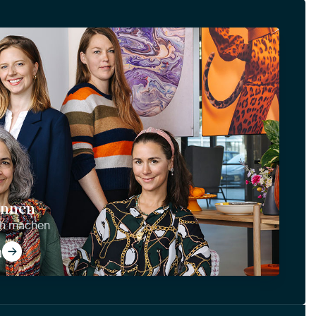
ennen
ich machen
n