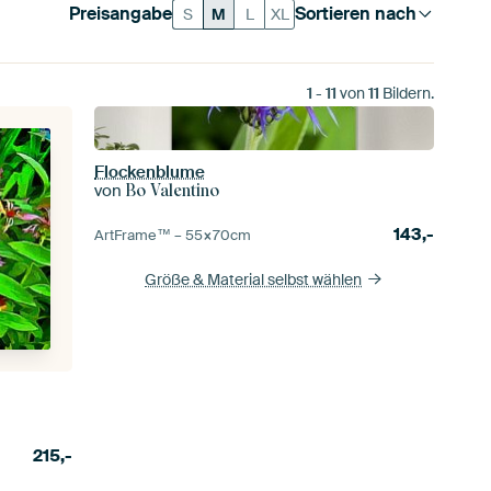
Preisangabe
Sortieren nach
S
M
L
XL
1
-
11
von
11
Bildern.
Flockenblume
von
Bo Valentino
143,-
ArtFrame™ –
55×70
cm
Größe & Material selbst wählen
215,-