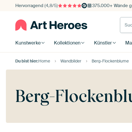
Hervorragend
(4,8/5)
375.000+ Wände ge
Such
Kunstwerke
Kollektionen
Künstler
Mat
Du bist hier:
Home
Wandbilder
Berg-Flockenblume
Berg-Flockenbl