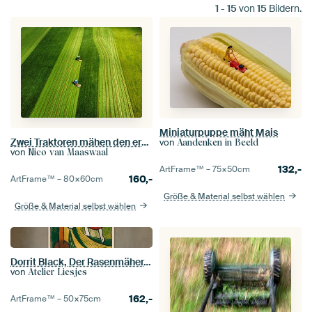
1
-
15
von
15
Bildern.
Miniaturpuppe mäht Mais
Zwei Traktoren mähen den ersten Rasenschnitt des Jahres
von
Aandenken in Beeld
von
Nico van Maaswaal
132,-
ArtFrame™ –
75×50
cm
160,-
ArtFrame™ –
80×60
cm
Größe & Material selbst wählen
Größe & Material selbst wählen
Dorrit Black, Der Rasenmäher, 1932
von
Atelier Liesjes
162,-
ArtFrame™ –
50×75
cm