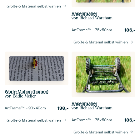
Größe & Material selbst wählen
Rasenmäher
von
Richard Wareham
186,-
ArtFrame™ –
75×50
cm
Größe & Material selbst wählen
Worte Mähen (humor)
von
Eddie Meijer
Rasenmäher
138,-
von
ArtFrame™ –
90×40
cm
Richard Wareham
186,-
ArtFrame™ –
75×50
cm
Größe & Material selbst wählen
Größe & Material selbst wählen