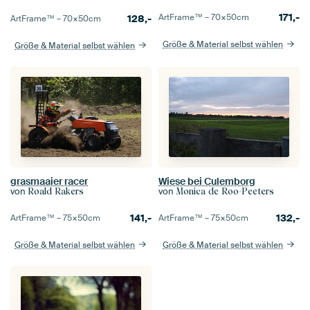
171,-
ArtFrame™ –
70×50
cm
128,-
ArtFrame™ –
70×50
cm
Größe & Material selbst wählen
Größe & Material selbst wählen
grasmaaier racer
Wiese bei Culemborg
von
von
Roald Rakers
Monica de Roo-Peeters
141,-
132,-
ArtFrame™ –
75×50
cm
ArtFrame™ –
75×50
cm
Größe & Material selbst wählen
Größe & Material selbst wählen