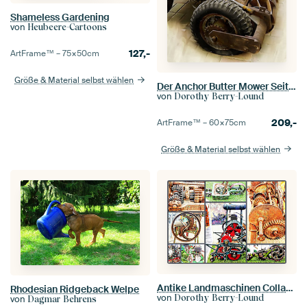
Shameless Gardening
von
Heubeere-Cartoons
127,-
ArtFrame™ –
75×50
cm
Größe & Material selbst wählen
Der Anchor Butter Mower Seitenansicht
von
Dorothy Berry-Lound
209,-
ArtFrame™ –
60×75
cm
Größe & Material selbst wählen
Antike Landmaschinen Collage
Rhodesian Ridgeback Welpe
von
Dorothy Berry-Lound
von
Dagmar Behrens