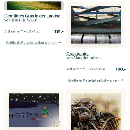
Gemähtes Gras in der Landschaft von Vathorst
von
Hans de Waay
131,-
ArtFrame™ –
80×45
cm
Größe & Material selbst wählen
Grasmaaier
von
Margriet Adema
160,-
ArtFrame™ –
80×60
cm
Größe & Material selbst wählen