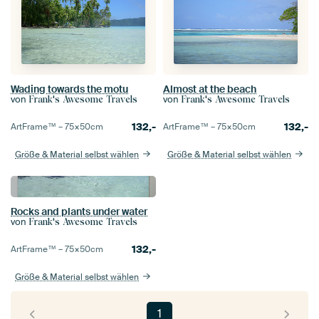
Wading towards the motu
Almost at the beach
von
von
Frank's Awesome Travels
Frank's Awesome Travels
132,-
132,-
ArtFrame™ –
75×50
cm
ArtFrame™ –
75×50
cm
Größe & Material selbst wählen
Größe & Material selbst wählen
Rocks and plants under water
von
Frank's Awesome Travels
132,-
ArtFrame™ –
75×50
cm
Größe & Material selbst wählen
1