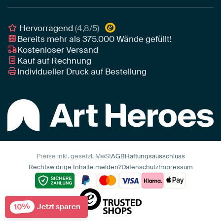
Geschäftskunden
Gerahmtes Poster
Interior Designer Programm
Hervorragend
(4,8/5)
Art Heroes App
Bereits mehr als
375.000
Wände gefüllt!
Kostenloser Versand
Kauf auf Rechnung
Individueller Druck auf Bestellung
Preise inkl. gesetzl. MwSt
AGB
Haftungsausschluss
Rechtswidrige Inhalte melden?
Datenschutz
Impressum
10%
Jetzt sparen