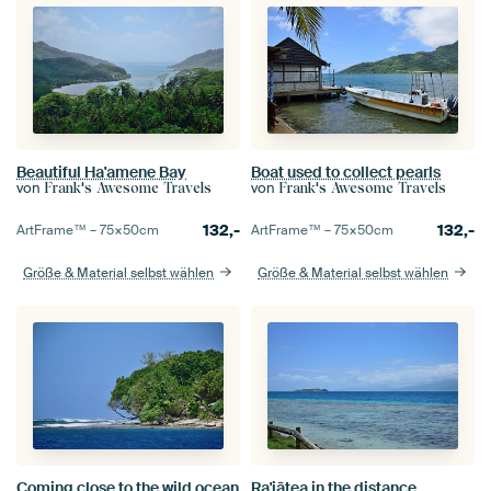
Beautiful Ha'amene Bay
Boat used to collect pearls
von
von
Frank's Awesome Travels
Frank's Awesome Travels
132,-
132,-
ArtFrame™ –
75×50
cm
ArtFrame™ –
75×50
cm
Größe & Material selbst wählen
Größe & Material selbst wählen
Coming close to the wild ocean
Ra'iātea in the distance