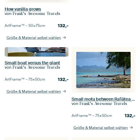
How vanilla grows
von
Frank's Awesome Travels
132,-
ArtFrame™ –
50×75
cm
Größe & Material selbst wählen
Small boat versus the giant
von
Frank's Awesome Travels
132,-
ArtFrame™ –
75×50
cm
Größe & Material selbst wählen
Small motu between Ra'iātea and Taha'a
von
Frank's Awesome Travels
132,-
ArtFrame™ –
75×50
cm
Größe & Material selbst wählen