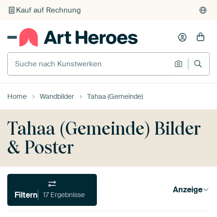
Kauf auf Rechnung
Individueller Druck auf Bestellung
Suche nach Kunstwerken
Suche na
Home
Wandbilder
Tahaa (Gemeinde)
Tahaa (Gemeinde) Bilder
& Poster
Anzeige
Filtern
17 Ergebnisse