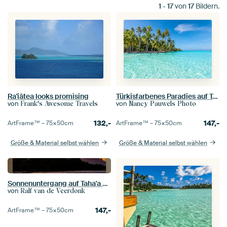
1
-
17
von
17
Bildern.
Ra'iātea looks promising
Türkisfarbenes Paradies auf Tahaa, Französisch-Polynesien
von
von
Frank's Awesome Travels
Nancy Pauwels Photo
132,-
147,-
ArtFrame™ –
75×50
cm
ArtFrame™ –
75×50
cm
Größe & Material selbst wählen
Größe & Material selbst wählen
Sonnenuntergang auf Taha'a mit Bora Bora im Hintergrund
von
Ralf van de Veerdonk
147,-
ArtFrame™ –
75×50
cm