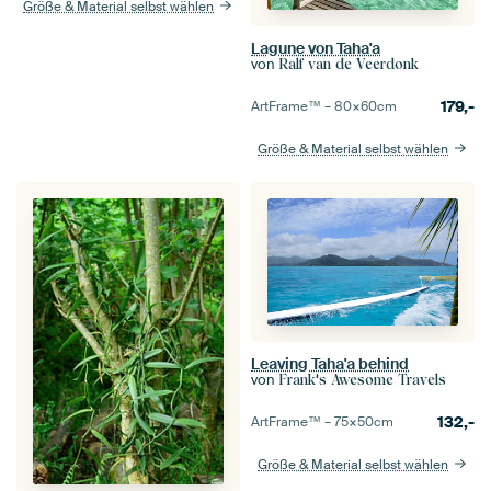
Größe & Material selbst wählen
Lagune von Taha'a
von
Ralf van de Veerdonk
179,-
ArtFrame™ –
80×60
cm
Größe & Material selbst wählen
Leaving Taha'a behind
von
Frank's Awesome Travels
132,-
ArtFrame™ –
75×50
cm
Größe & Material selbst wählen