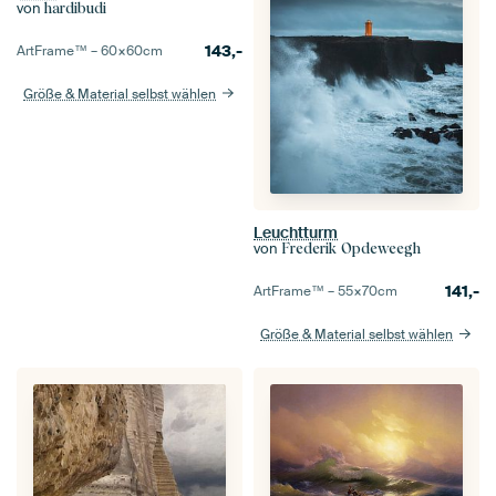
von
hardibudi
143,-
ArtFrame™ –
60×60
cm
Größe & Material selbst wählen
Leuchtturm
von
Frederik Opdeweegh
141,-
ArtFrame™ –
55×70
cm
Größe & Material selbst wählen