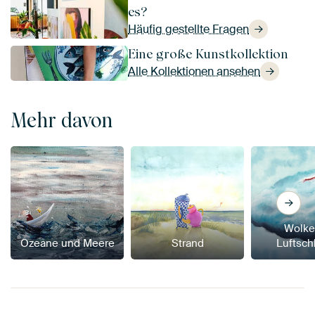
es?
Häufig gestellte Fragen
Eine große Kunstkollektion
Alle Kollektionen ansehen
Mehr davon
Wolke
Ozeane und Meere
Strand
Luftsch