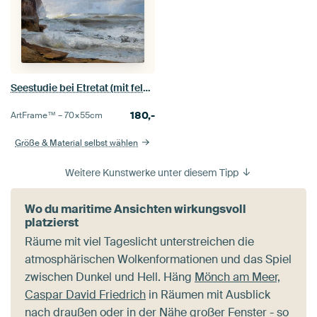
Seestudie bei Etretat (mit felsigem Ufer zur Linken), Johann Wilhelm Schirmer
180,-
ArtFrame™ –
70×55
cm
Größe & Material selbst wählen
Weitere Kunstwerke unter diesem Tipp
Wo du maritime Ansichten wirkungsvoll
platzierst
Räume mit viel Tageslicht unterstreichen die
atmosphärischen Wolkenformationen und das Spiel
zwischen Dunkel und Hell. Häng
Mönch am Meer,
Caspar David Friedrich
in Räumen mit Ausblick
nach draußen oder in der Nähe großer Fenster - so