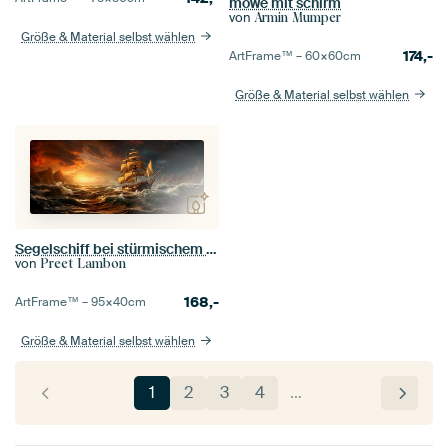
möwe mit schirm
von
Armin Mumper
Größe & Material selbst wählen
174,-
ArtFrame™ –
60×60
cm
Größe & Material selbst wählen
Segelschiff bei stürmischem Sonnenuntergang
von
Preet Lambon
168,-
ArtFrame™ –
95×40
cm
Größe & Material selbst wählen
1
2
3
4
…