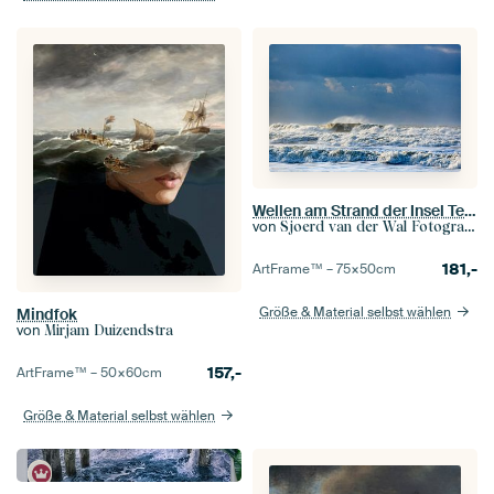
Wellen am Strand der Insel Texel in der Wattenmeerregion
von
Sjoerd van der Wal Fotografie
181,-
ArtFrame™ –
75×50
cm
Größe & Material selbst wählen
Mindfok
von
Mirjam Duizendstra
157,-
ArtFrame™ –
50×60
cm
Größe & Material selbst wählen