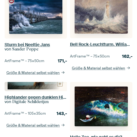
Bell Rock-Leuchtturm, William Turner
Sturm bei Neeltje Jans
von
Sander Poppe
162,-
ArtFrame™ –
75×50
cm
171,-
ArtFrame™ –
75×50
cm
Größe & Material selbst wählen
Größe & Material selbst wählen
Highlander gegen dunklen Himmel Panorama
von
Digitale Schilderijen
143,-
ArtFrame™ –
105×35
cm
Größe & Material selbst wählen