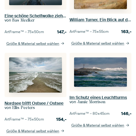
Eine schöne Schelfwolke zieht über das IJsselmeer und erzeugt eine spektakuläre Wolkenlandschaft. In
William Turner. Ein Blick auf den Deal, Kent
von
Bas Meelker
163,-
147,-
ArtFrame™ –
75×55
cm
ArtFrame™ –
75×50
cm
Größe & Material selbst wählen
Größe & Material selbst wählen
Im Schutz eines Leuchtturms
von
Jamie Morrison
Nordsee trifft Ostsee / Ostsee
von
Ellis Peeters
146,-
ArtFrame™ –
80×45
cm
154,-
ArtFrame™ –
75×50
cm
Größe & Material selbst wählen
Größe & Material selbst wählen