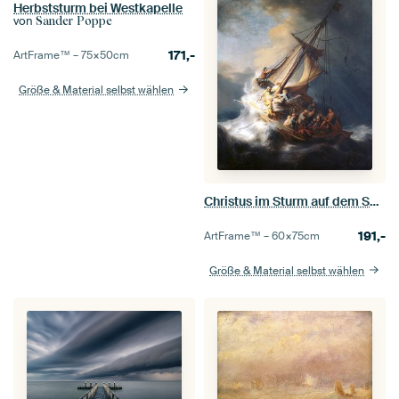
Herbststurm bei Westkapelle
von
Sander Poppe
171,-
ArtFrame™ –
75×50
cm
Größe & Material selbst wählen
Christus im Sturm auf dem See von Galiläa, Rembrandt vom Rhein
191,-
ArtFrame™ –
60×75
cm
Größe & Material selbst wählen