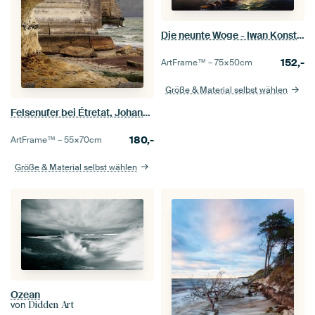
Die neunte Woge - Iwan Konstantinowitsch Aiwasowski
152,-
ArtFrame™ –
75×50
cm
Größe & Material selbst wählen
Felsenufer bei Étretat, Johann Wilhelm Schirmer
180,-
ArtFrame™ –
55×70
cm
Größe & Material selbst wählen
Ozean
von
Didden Art