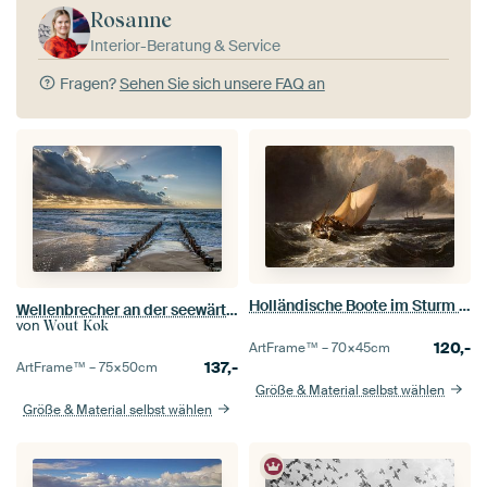
Rosanne
Interior-Beratung & Service
Fragen?
Sehen Sie sich unsere FAQ an
Holländische Boote im Sturm (The Bridgewater Sea Painting) - William Turner
Wellenbrecher an der seewärtigen Nordseeküste bei Dishoek. Wout Kok One2expose
von
Wout Kok
120,-
ArtFrame™ –
70×45
cm
137,-
ArtFrame™ –
75×50
cm
Größe & Material selbst wählen
Größe & Material selbst wählen