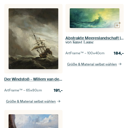
Abstrakte Meereslandschaft | Riptide Rapture
von
Kunst Laune
184,-
ArtFrame™ –
100×40
cm
Größe & Material selbst wählen
Der Windstoß – Willem van de Velde
191,-
ArtFrame™ –
65×80
cm
Größe & Material selbst wählen