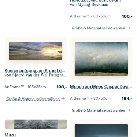
Hallo Zee, wie geht es dir?
von
Myung Beekman
160,-
ArtFrame™ –
80×60
cm
Größe & Material selbst wählen
Sonnenaufgang am Strand der Insel Texel mit Annäherung einer Gewitterwolke
von
Sjoerd van der Wal Fotografie
Mönch am Meer, Caspar David Friedrich
190,-
ArtFrame™ –
105×35
cm
184,-
ArtFrame™ –
80×50
cm
Größe & Material selbst wählen
Größe & Material selbst wählen
Mazu