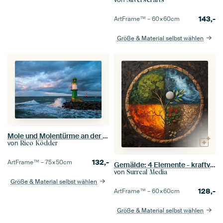
143,-
ArtFrame™ –
60×60
cm
Größe & Material selbst wählen
Mole und Molentürme an der Ostseeküste in Warnemünde.
von
Rico Ködder
132,-
ArtFrame™ –
75×50
cm
Gemälde: 4 Elemente - kraftvolle astrologische Symbolik
von
Surreal Media
Größe & Material selbst wählen
128,-
ArtFrame™ –
60×60
cm
Größe & Material selbst wählen