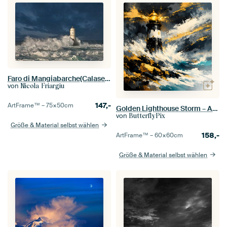
Faro di Mangiabarche(Calasetta-Sardegna)
von
Nicola Friargiu
147,-
ArtFrame™ –
75×50
cm
Golden Lighthouse Storm – Abstrakter Leuchtturm in tosender Gischt
von
ButterflyPix
Größe & Material selbst wählen
158,-
ArtFrame™ –
60×60
cm
Größe & Material selbst wählen