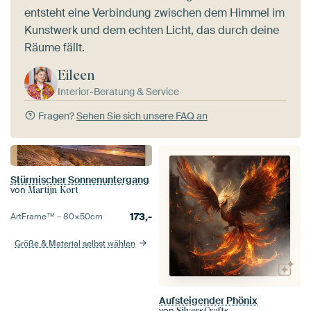
entsteht eine Verbindung zwischen dem Himmel im
Kunstwerk und dem echten Licht, das durch deine
Räume fällt.
Eileen
Interior-Beratung & Service
Fragen?
Sehen Sie sich unsere FAQ an
Stürmischer Sonnenuntergang
von
Martijn Kort
173,-
ArtFrame™ –
80×50
cm
Größe & Material selbst wählen
Aufsteigender Phönix
von
SilversCrafts