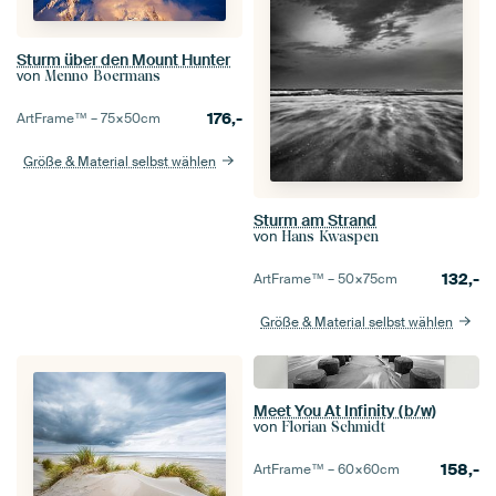
Sturm über den Mount Hunter
von
Menno Boermans
176,-
ArtFrame™ –
75×50
cm
Größe & Material selbst wählen
Sturm am Strand
von
Hans Kwaspen
132,-
ArtFrame™ –
50×75
cm
Größe & Material selbst wählen
Meet You At Infinity (b/w)
von
Florian Schmidt
158,-
ArtFrame™ –
60×60
cm