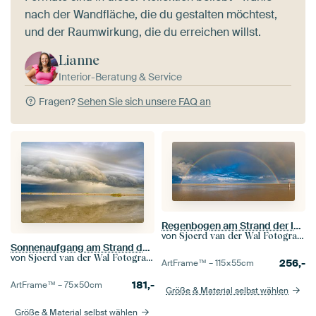
nach der Wandfläche, die du gestalten möchtest,
und der Raumwirkung, die du erreichen willst.
Lianne
Interior-Beratung & Service
Fragen?
Sehen Sie sich unsere FAQ an
Regenbogen am Strand der Insel Texel in der Wattenmeerregion
von
Sjoerd van der Wal Fotografie
Sonnenaufgang am Strand der Insel Texel mit einer nahenden Gewitterwolke
von
Sjoerd van der Wal Fotografie
256,-
ArtFrame™ –
115×55
cm
181,-
ArtFrame™ –
75×50
cm
Größe & Material selbst wählen
Größe & Material selbst wählen