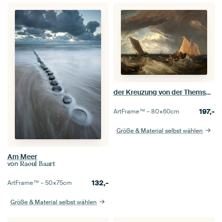
der Kreuzung von der Themse und der Medway, Joseph Mallord William Turner
197,-
ArtFrame™ –
80×60
cm
Größe & Material selbst wählen
Am Meer
von
Raoul Baart
132,-
ArtFrame™ –
50×75
cm
Größe & Material selbst wählen