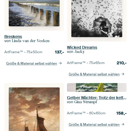
Breskens
von
Linda van der Veeken
Wicked Dreams
von
137,-
Jacky
ArtFrame™ –
75×50
cm
210,-
ArtFrame™ –
75×65
cm
Größe & Material selbst wählen
Größe & Material selbst wählen
Gelber Wächter: Trotz der keltischen Sande
von
Gina Strumpf
158,-
ArtFrame™ –
60×60
cm
Größe & Material selbst wählen