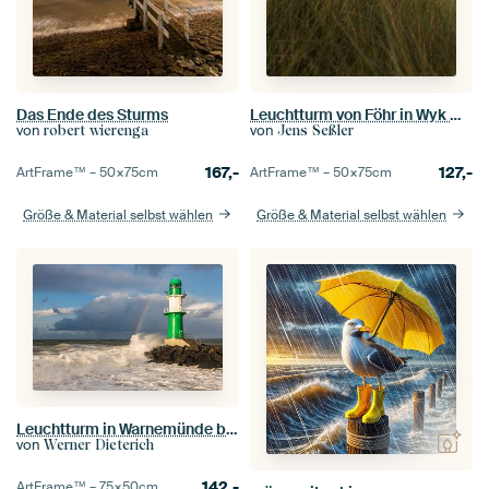
Das Ende des Sturms
Leuchtturm von Föhr in Wyk mit Regenwolken
von
von
robert wierenga
Jens Seßler
167,-
127,-
ArtFrame™ –
50×75
cm
ArtFrame™ –
50×75
cm
Größe & Material selbst wählen
Größe & Material selbst wählen
Leuchtturm in Warnemünde bei Sturm
von
Werner Dieterich
142,-
ArtFrame™ –
75×50
cm